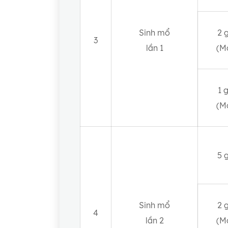
Sinh mổ
2 
3
lần 1
(M
1 
(M
5 
Sinh mổ
2 
4
lần 2
(M