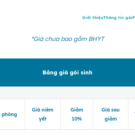
ng Hoàn Mỹ chào đón con 
Giới thiệu
Thông tin gói
P
 5% khi đăng ký trọn gói trước ngày dự sinh ít
*Giá chưa bao gồm BHYT
Bảng giá gói sinh
Giá niêm
Giảm
Giá sau
i phòng
yết
10%
giảm