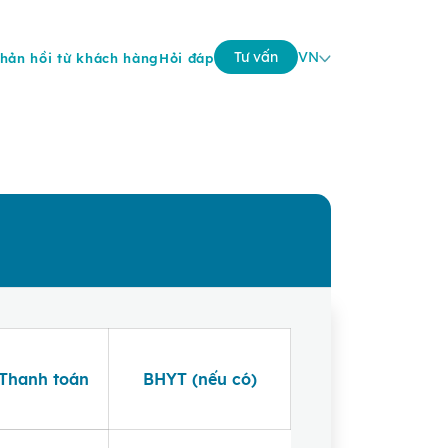
yêu
Tư vấn
VN
hản hồi từ khách hàng
Hỏi đáp
 nhất 2 tuần
Thanh toán
BHYT (nếu có)