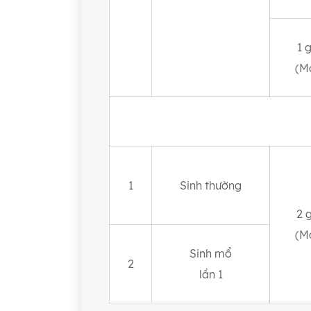
1 
(M
1
Sinh thường
2 
(M
Sinh mổ
2
lần 1