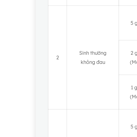
5 
Sinh thường
2 
2
không đau
(M
1 
(M
5 