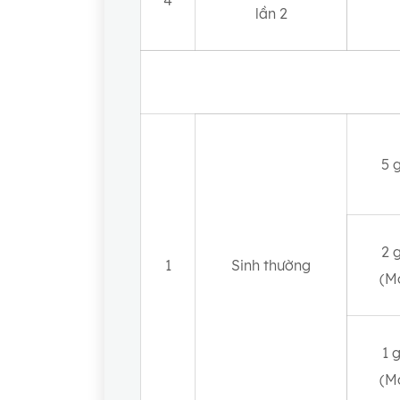
4
lần 2
5 
2 
1
Sinh thường
(M
1 
(M