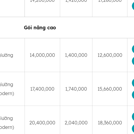
19,200,000
1,920,000
17,280,000
Gói nâng cao
giường
14,000,000
1,400,000
12,600,000
giường
17,400,000
1,740,000
15,660,000
odern)
giường
20,400,000
2,040,000
18,360,000
odern)