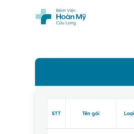
Cù
ƯU ĐÃI GIẢM
STT
Tên gói
Loạ