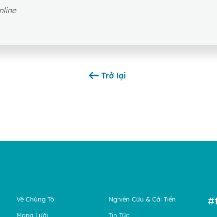
nline
Trở lại
#
Về Chúng Tôi
Nghiên Cứu & Cải Tiến
Mạng Lưới
Tin Tức