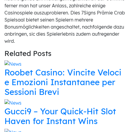
ferner man hat unser Anlass, zahlreiche einige
Casinospiele auszuprobieren. Dies 7Signs Prämie Crab
Spielsaal bietet seinen Spielern mehrere
Bonusmöglichkeiten angeschaltet, nachfolgende dazu
anbringen, sic dies Spielerlebnis zudem aufregender
wird.
Related Posts
Roobet Casino: Vincite Veloci
e Emozioni Instantanee per
Sessioni Brevi
Gucci9 – Your Quick‑Hit Slot
Haven for Instant Wins