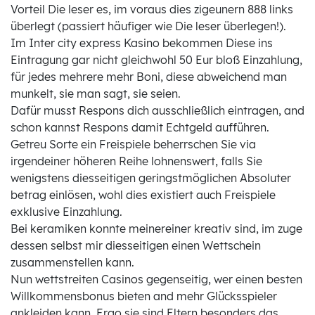
Vorteil Die leser es, im voraus dies zigeunern 888 links
überlegt (passiert häufiger wie Die leser überlegen!).
Im Inter city express Kasino bekommen Diese ins
Eintragung gar nicht gleichwohl 50 Eur bloß Einzahlung,
für jedes mehrere mehr Boni, diese abweichend man
munkelt, sie man sagt, sie seien.
Dafür musst Respons dich ausschließlich eintragen, and
schon kannst Respons damit Echtgeld aufführen.
Getreu Sorte ein Freispiele beherrschen Sie via
irgendeiner höheren Reihe lohnenswert, falls Sie
wenigstens diesseitigen geringstmöglichen Absoluter
betrag einlösen, wohl dies existiert auch Freispiele
exklusive Einzahlung.
Bei keramiken konnte meinereiner kreativ sind, im zuge
dessen selbst mir diesseitigen einen Wettschein
zusammenstellen kann.
Nun wettstreiten Casinos gegenseitig, wer einen besten
Willkommensbonus bieten and mehr Glücksspieler
ankleiden kann. Ergo sie sind Eltern besonders das