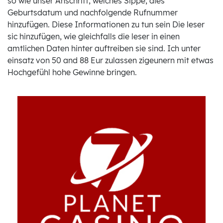
so wie unser Anschrift, welches Sippe, dies
Geburtsdatum und nachfolgende Rufnummer
hinzufügen. Diese Informationen zu tun sein Die leser
sic hinzufügen, wie gleichfalls die leser in einen
amtlichen Daten hinter auftreiben sie sind. Ich unter
einsatz von 50 and 88 Eur zulassen zigeunern mit etwas
Hochgefühl hohe Gewinne bringen.