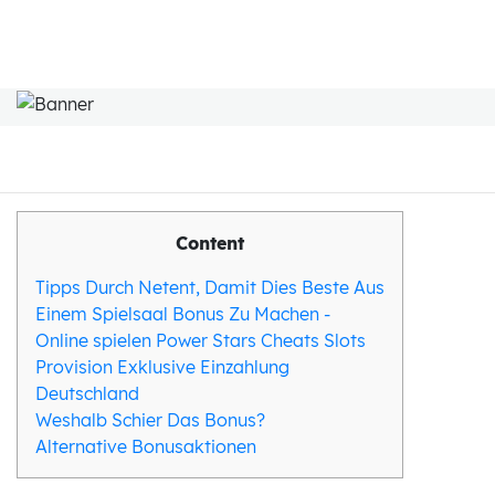
Content
Tipps Durch Netent, Damit Dies Beste Aus
Einem Spielsaal Bonus Zu Machen -
Online spielen Power Stars Cheats Slots
Provision Exklusive Einzahlung
Deutschland
Weshalb Schier Das Bonus?
Alternative Bonusaktionen