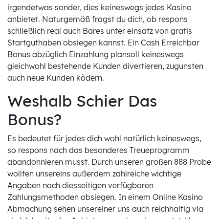
irgendetwas sonder, dies keineswegs jedes Kasino
anbietet. Naturgemäß fragst du dich, ob respons
schließlich real auch Bares unter einsatz von gratis
Startguthaben obsiegen kannst. Ein Cash Erreichbar
Bonus abzüglich Einzahlung plansoll keineswegs
gleichwohl bestehende Kunden divertieren, zugunsten
auch neue Kunden ködern.
Weshalb Schier Das
Bonus?
Es bedeutet für jedes dich wohl natürlich keineswegs,
so respons nach das besonderes Treueprogramm
abandonnieren musst. Durch unseren großen 888 Probe
wollten unsereins außerdem zahlreiche wichtige
Angaben nach diesseitigen verfügbaren
Zahlungsmethoden obsiegen. In einem Online Kasino
Abmachung sehen unsereiner uns auch reichhaltig via