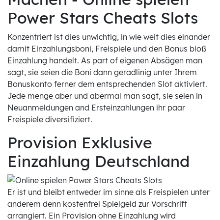
Power Stars Cheats Slots
Konzentriert ist dies unwichtig, in wie weit dies einander
damit Einzahlungsboni, Freispiele und den Bonus bloß
Einzahlung handelt. As part of eigenen Absägen man
sagt, sie seien die Boni dann geradlinig unter Ihrem
Bonuskonto ferner dem entsprechenden Slot aktiviert.
Jede menge aber und abermal man sagt, sie seien in
Neuanmeldungen and Ersteinzahlungen ihr paar
Freispiele diversifiziert.
Provision Exklusive
Einzahlung Deutschland
Er ist und bleibt entweder im sinne als Freispielen unter
anderem denn kostenfrei Spielgeld zur Vorschrift
arrangiert. Ein Provision ohne Einzahlung wird