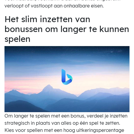
verloopt of vastloopt aan onhaalbare eisen.
Het slim inzetten van
bonussen om langer te kunnen
spelen
Om langer te spelen met een bonus, verdeel je inzetten
strategisch in plaats van alles op één spel te zetten.
Kies voor spellen met een hoog uitkeringspercentage