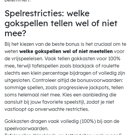
Spelrestricties: welke
gokspellen tellen wel of niet
mee?
Bij het kiezen van de beste bonus is het cruciaal om te
weten
welke gokspellen wel of niet meetellen
voor
de vrijspeeleisen. Vaak tellen gokkasten voor 100%
mee, terwijl tafelspellen zoals blackjack of roulette
slechts een klein percentage bijdragen of volledig zijn
uitgesloten. Controleer altijd de bonusvoorwaarden:
sommige spellen, zoals progressieve jackpots, tellen
soms helemaal niet mee. Kies een aanbieding die
aansluit bij jouw favoriete speelstijl, zodat je niet
vastloopt op onverwachte restricties.
Gokkasten dragen vaak volledig (100%) bij aan de
speelvoorwaarden.