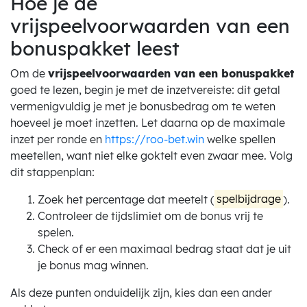
Hoe je de
vrijspeelvoorwaarden van een
bonuspakket leest
Om de
vrijspeelvoorwaarden van een bonuspakket
goed te lezen, begin je met de inzetvereiste: dit getal
vermenigvuldig je met je bonusbedrag om te weten
hoeveel je moet inzetten. Let daarna op de maximale
inzet per ronde en
https://roo-bet.win
welke spellen
meetellen, want niet elke goktelt even zwaar mee. Volg
dit stappenplan:
Zoek het percentage dat meetelt (
spelbijdrage
).
Controleer de tijdslimiet om de bonus vrij te
spelen.
Check of er een maximaal bedrag staat dat je uit
je bonus mag winnen.
Als deze punten onduidelijk zijn, kies dan een ander