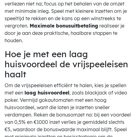
verliezen niet na; focus op het behalen van de omzet
met minimale inleg. Speel met kleinere inzetten om je
speeltijd te rekken en de kans op een winstreeks te
vergroten.
Maximale bonusuitbetaling
realiseer je
door je aan deze praktische, haalbare stappen te
houden.
Hoe je met een laag
huisvoordeel de vrijspeeleisen
haalt
Om de vrijspeeleisen efficiënt te halen, kies je spellen
met een
laag huisvoordeel
, zoals blackjack of video
poker. Vermijd gokautomaten met een hoog
huisvoordeel, want die laten je inzetten sneller
verdampen. Reken de bonusomzet na: bij een voordeel
van 0,5% en €1000 inzet verlies je gemiddeld slechts
€5, waardoor de bonuswaarde maximaal blijft. Speel
met minimale inzetten en basisstrategie om de