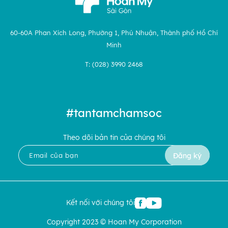
60-60A Phan Xích Long, Phường 1, Phú Nhuận, Thành phố Hồ Chí
Minh
T: (028) 3990 2468
#tantamchamsoc
Theo dõi bản tin của chúng tôi
Đăng ký
Kết nối với chúng tôi
Copyright 2023 © Hoan My Corporation