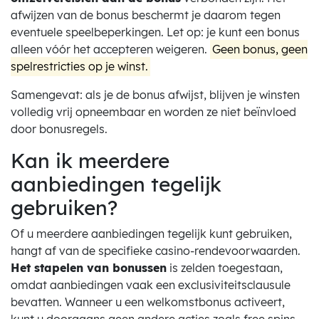
afwijzen van de bonus beschermt je daarom tegen
eventuele speelbeperkingen. Let op: je kunt een bonus
alleen vóór het accepteren weigeren.
Geen bonus, geen
spelrestricties op je winst.
Samengevat: als je de bonus afwijst, blijven je winsten
volledig vrij opneembaar en worden ze niet beïnvloed
door bonusregels.
Kan ik meerdere
aanbiedingen tegelijk
gebruiken?
Of u meerdere aanbiedingen tegelijk kunt gebruiken,
hangt af van de specifieke casino-rendevoorwaarden.
Het stapelen van bonussen
is zelden toegestaan,
omdat aanbiedingen vaak een exclusiviteitsclausule
bevatten. Wanneer u een welkomstbonus activeert,