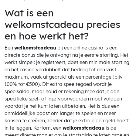
Wat is een
welkomstcadeau precies
en hoe werkt het?
Een
welkomstcadeau
bij een online casino is een
directe bonus die je ontvangt na je eerste storting. Het
werkt simpel: je registreert, doet een minimale storting
en het casino verdubbelt dat bedrag tot een vast
maximum, vaak uitgedrukt als een percentage (bijv.
100% tot €500). Dit extra speeltegoed wordt je
speelsaldo, maar houd er rekening mee dat je aan
specifieke spel- of inzetvoorwaarden moet voldoen
voordat je het kunt laten uitbetalen. Het is dus een
onmiddellijke boost om langer te spelen en meer
kansen te creëren, zonder dat je extra eigen geld hoeft
in te leggen. Kortom, een
welkomstcadeau
is de
meest directe manier om je startsaldo te laten groeien