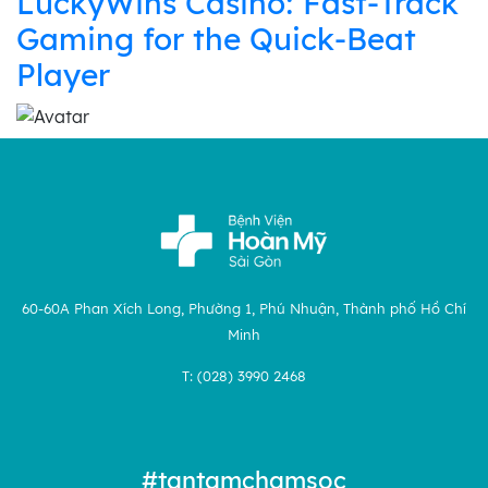
LuckyWins Casino: Fast‑Track
Gaming for the Quick‑Beat
Player
60-60A Phan Xích Long, Phường 1, Phú Nhuận, Thành phố Hồ Chí
Minh
T: (028) 3990 2468
#tantamchamsoc