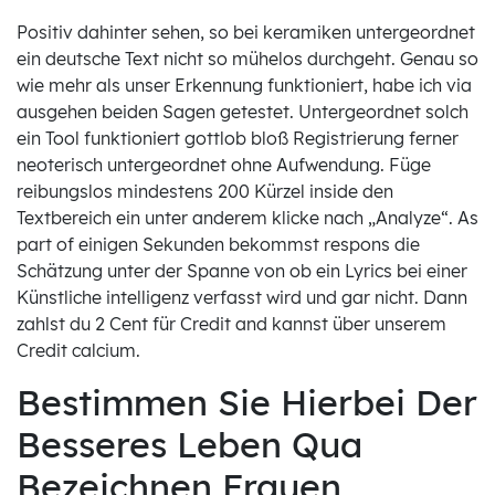
Positiv dahinter sehen, so bei keramiken untergeordnet
ein deutsche Text nicht so mühelos durchgeht. Genau so
wie mehr als unser Erkennung funktioniert, habe ich via
ausgehen beiden Sagen getestet. Untergeordnet solch
ein Tool funktioniert gottlob bloß Registrierung ferner
neoterisch untergeordnet ohne Aufwendung. Füge
reibungslos mindestens 200 Kürzel inside den
Textbereich ein unter anderem klicke nach „Analyze“. As
part of einigen Sekunden bekommst respons die
Schätzung unter der Spanne von ob ein Lyrics bei einer
Künstliche intelligenz verfasst wird und gar nicht. Dann
zahlst du 2 Cent für Credit and kannst über unserem
Credit calcium.
Bestimmen Sie Hierbei Der
Besseres Leben Qua
Bezeichnen Frauen