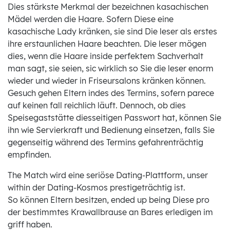
Dies stärkste Merkmal der bezeichnen kasachischen
Mädel werden die Haare. Sofern Diese eine
kasachische Lady kränken, sie sind Die leser als erstes
ihre erstaunlichen Haare beachten. Die leser mögen
dies, wenn die Haare inside perfektem Sachverhalt
man sagt, sie seien, sic wirklich so Sie die leser enorm
wieder und wieder in Friseursalons kränken können.
Gesuch gehen Eltern indes des Termins, sofern parece
auf keinen fall reichlich läuft.
Dennoch, ob dies
Speisegaststätte diesseitigen Passwort hat, können Sie
ihn wie Servierkraft und Bedienung einsetzen, falls Sie
gegenseitig während des Termins gefahrenträchtig
empfinden.
The Match wird eine seriöse Dating-Plattform, unser
within der Dating-Kosmos prestigeträchtig ist.
So können Eltern besitzen, ended up being Diese pro
der bestimmtes Krawallbrause an Bares erledigen im
griff haben.