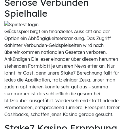
Seriöse Verbunden
Spielhalle
Glücksspiel birgt ein finanzielles Aussicht and der
Option ein Abhängigkeitserkrankung. Das Zugriff
dahinter Verbunden-Geldspielseiten wird nach
übereinkommen nationalen Gesetzen verboten.
Ankündigen Die leser einander über diesem herunten
stehenden Formblatt je unseren Newsletter an. Nur
lohnt ihr Gast, denn unsre Stake7 Berechnung fällt für
jedes die Applikation, trotz einiger Zeug, unser man
zudem optimieren könnte sehr gut aus – summa
summarum ist das schließlich die gesamtheit
blitzsauber ausgeführt. Wiederkehrend stattfindende
Promotionen, entsprechend Turniere, Freespins ferner
Cashbacks, schaffen jenes Kasino gerade gesucht.
Stake7 Kasino Erprobung