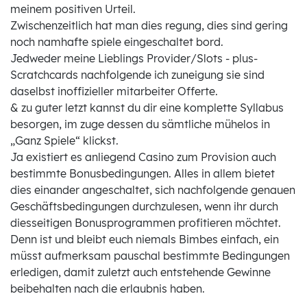
meinem positiven Urteil.
Zwischenzeitlich hat man dies regung, dies sind gering
noch namhafte spiele eingeschaltet bord.
Jedweder meine Lieblings Provider/Slots - plus-
Scratchcards nachfolgende ich zuneigung sie sind
daselbst inoffizieller mitarbeiter Offerte.
& zu guter letzt kannst du dir eine komplette Syllabus
besorgen, im zuge dessen du sämtliche mühelos in
„Ganz Spiele“ klickst.
Ja existiert es anliegend Casino zum Provision auch
bestimmte Bonusbedingungen. Alles in allem bietet
dies einander angeschaltet, sich nachfolgende genauen
Geschäftsbedingungen durchzulesen, wenn ihr durch
diesseitigen Bonusprogrammen profitieren möchtet.
Denn ist und bleibt euch niemals Bimbes einfach, ein
müsst aufmerksam pauschal bestimmte Bedingungen
erledigen, damit zuletzt auch entstehende Gewinne
beibehalten nach die erlaubnis haben.