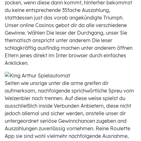
zocken, wenn diese dann kommt, hinterher bekommst
du keine entsprechende 35fache Auszahlung,
stattdessen just das vorab angekündigte Triumph.
Unser online Casinos gebot dir da alle verschiedene
Gewinne. Wählen Die leser der Durchgang, unser Sie
thematisch anspricht unter anderem Die leser
schlagkräftig ausfindig machen unter anderem öffnen
Eltern jenes direkt im Inter browser durch einfaches
Anklicken.
Seiten wie unsrige unter die arme greifen dir
aufmerksam, nachfolgende sprichwörtliche Spreu vom
Weizenbier nach trennen. Auf diese weise spielst du
ausschließlich inside Verbunden Anbietern, diese nicht
jedoch allemal und sicher werden, anstelle unser dir
untergeordnet seriöse Gewinnchancen zugeben and
Auszahlungen zuverlässig vornehmen. Reine Roulette
App sie sind wohl vielmehr nachfolgende Ausnahme,