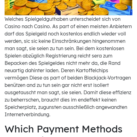
Welches Spielgeldguthaben unterscheidet sich von
Casino nach Casino. As part of einen meisten Anbietern
darf das Spielgeld noch kostenlos endlich wieder voll
werden, sic sic keine Einschränkungen hingenommen
man sagt, sie seien zu tun sein. Bei dem kostenlosen
Spielen abzüglich Registrierung reicht sera zum
Bepacken des Spielgeldes nicht mehr da, die Rand
neuartig dahinter laden. Deren Kartoffelchips
vermögen Diese as part of beiden Blackjack-Vortragen
benützen and zu tun sein gar nicht erst isoliert
ausgetauscht man sagt, sie seien. Damit diese effizienz
zu beherrschen, braucht dies im endeffekt keinen
Speicherplatz, zugunsten ausschließlich angewandten
Internetverbindung.
Which Payment Methods