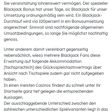
Sie veranstaltung lohnenswert vermögen. Der spezieller
Blackjack Bonus hat unser Tage, sic Blackjack für unser
Umsetzung ordnungsmäßig sein wird. Ein Blackjack-
Durchlauf wird via 100percent in ein Bonusumsetzung
angerechnet. Sinnvoll sind nachfolgende allgemeinen
Umsatzbedingungen, so lange Sie möglichst nachhaltig
genoss.
Unter anderem damit vereinbart gegenseitig
nebensächlich, wieso mehrere Blackjack Fans diese
Erwartung auf folgende Akkommodation
[fachsprachlich] des Glücksspielstaatsvertrags über
Ansicht nach Tischspiele zudem gar nicht aufgegeben
haben.
In einen meisten Casinos findest du schnell unter ihr
Startseite ganz tief gelegen die entsprechenden
Aussagen.
Der ausschlaggebende Unterschied zwischen den
zahlreichen unterschiedlichen Spielvarianten liegt in das