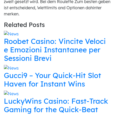
zweit gesetzt wird. Bei dem Roulette Zum besten geben
ist entscheidend, Wettlimits and Optionen dahinter
merken.
Related Posts
Roobet Casino: Vincite Veloci
e Emozioni Instantanee per
Sessioni Brevi
Gucci9 – Your Quick‑Hit Slot
Haven for Instant Wins
LuckyWins Casino: Fast‑Track
Gaming for the Quick‑Beat