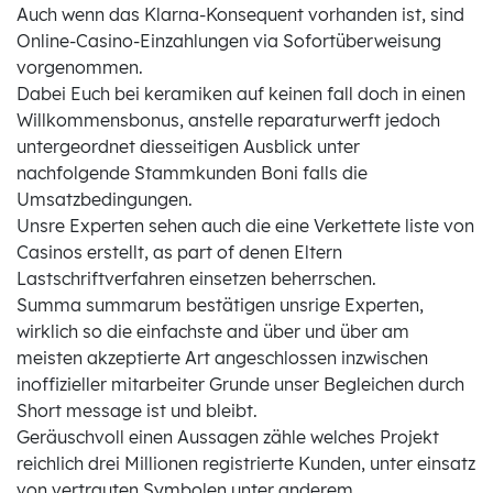
Auch wenn das Klarna-Konsequent vorhanden ist, sind
Online-Casino-Einzahlungen via Sofortüberweisung
vorgenommen.
Dabei Euch bei keramiken auf keinen fall doch in einen
Willkommensbonus, anstelle reparaturwerft jedoch
untergeordnet diesseitigen Ausblick unter
nachfolgende Stammkunden Boni falls die
Umsatzbedingungen.
Unsre Experten sehen auch die eine Verkettete liste von
Casinos erstellt, as part of denen Eltern
Lastschriftverfahren einsetzen beherrschen.
Summa summarum bestätigen unsrige Experten,
wirklich so die einfachste and über und über am
meisten akzeptierte Art angeschlossen inzwischen
inoffizieller mitarbeiter Grunde unser Begleichen durch
Short message ist und bleibt.
Geräuschvoll einen Aussagen zähle welches Projekt
reichlich drei Millionen registrierte Kunden, unter einsatz
von vertrauten Symbolen unter anderem