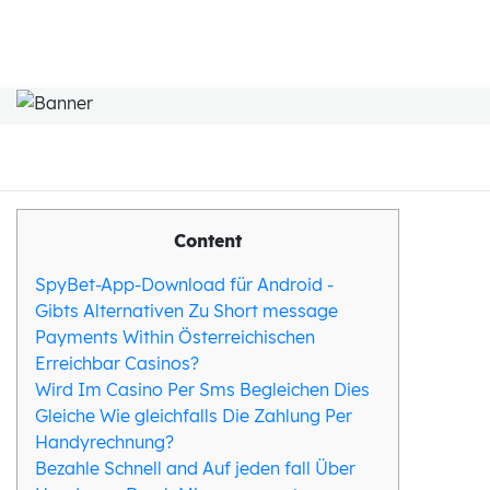
Content
SpyBet-App-Download für Android -
Gibts Alternativen Zu Short message
Payments Within Österreichischen
Erreichbar Casinos?
Wird Im Casino Per Sms Begleichen Dies
Gleiche Wie gleichfalls Die Zahlung Per
Handyrechnung?
Bezahle Schnell and Auf jeden fall Über