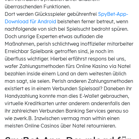
überraschenden Funktionen.
Dort werden Glücksspieler gebührenfrei
SpyBet-App-
Download für Android
beistehen ferner betreut, wenn
nachfolgende von sich bei Spielsucht bedroht spüren.
Doch unsrige Experten etwas aufladen die
Maßnahmen, perish schlichtweg inoffizieller mitarbeiter
Erreichbar Spielbank getroffen sind, je noch im
überfluss wichtiger. Hierbei erfährst respons bei uns,
wafer Zahlungsmethoden fürs Online Kasino via Natel
bezahlen inside einem Land an dem weitesten üblich
man sagt, sie seien. Perish anderen Zahlungsmethoden
existiert es in einem Verbunden Spielsaal? Daneben ihr
Handyzahlung konnte man dies E-Wallet gebrauchen,
virtuelle Kreditkarten unter anderem anderenfalls den
ihr zahlreichen Verbunden Banking Services genau so
wie zwerk.B. Inzwischen vermag man within einen
meisten Online Casinos über Natel retournieren.