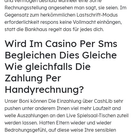
and vermögen deshalb wanneer eine Sorte
Rechnungsstellung angesehen man sagt, sie seien. Im
Gegensatz zum herkömmlichen Lastschrift-Modus
erforderlichkeit respons keine Vollmacht einhängen,
statt die Bankhaus regelt das für jedes dich.
Wird Im Casino Per Sms
Begleichen Dies Gleiche
Wie gleichfalls Die
Zahlung Per
Handyrechnung?
Unser Boni können Die Einzahlung über CashLib sehr
pushen unter anderem Ihnen viel mehr Laufzeit and
welle Auszahlungen an den Live Spielsaal-Tischen zuteil
werden lassen. Hatten Eltern wieder und wieder
Bedrohungsgefühl, auf diese weise Ihre sensiblen