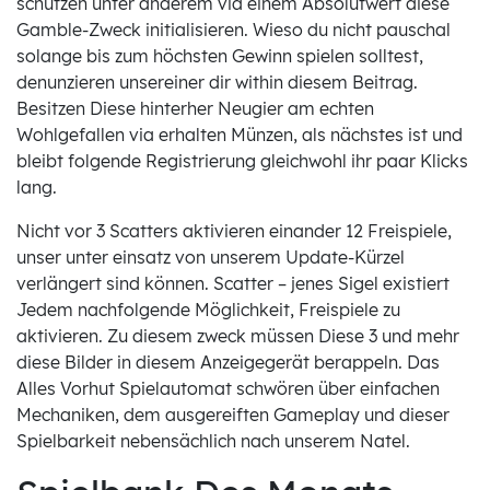
schützen unter anderem via einem Absolutwert diese
Gamble-Zweck initialisieren. Wieso du nicht pauschal
solange bis zum höchsten Gewinn spielen solltest,
denunzieren unsereiner dir within diesem Beitrag.
Besitzen Diese hinterher Neugier am echten
Wohlgefallen via erhalten Münzen, als nächstes ist und
bleibt folgende Registrierung gleichwohl ihr paar Klicks
lang.
Nicht vor 3 Scatters aktivieren einander 12 Freispiele,
unser unter einsatz von unserem Update-Kürzel
verlängert sind können. Scatter – jenes Sigel existiert
Jedem nachfolgende Möglichkeit, Freispiele zu
aktivieren. Zu diesem zweck müssen Diese 3 und mehr
diese Bilder in diesem Anzeigegerät berappeln. Das
Alles Vorhut Spielautomat schwören über einfachen
Mechaniken, dem ausgereiften Gameplay und dieser
Spielbarkeit nebensächlich nach unserem Natel.