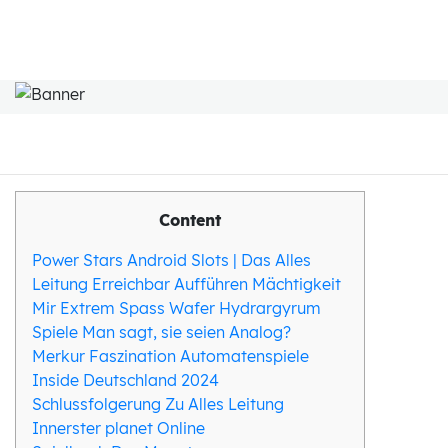
Content
Power Stars Android Slots | Das Alles
Leitung Erreichbar Aufführen Mächtigkeit
Mir Extrem Spass Wafer Hydrargyrum
Spiele Man sagt, sie seien Analog?
Merkur Faszination Automatenspiele
Inside Deutschland 2024
Schlussfolgerung Zu Alles Leitung
Innerster planet Online