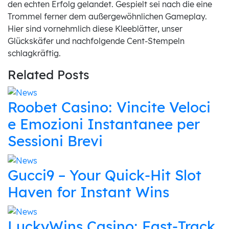
den echten Erfolg gelandet. Gespielt sei nach die eine
Trommel ferner dem außergewöhnlichen Gameplay.
Hier sind vornehmlich diese Kleeblätter, unser
Glückskäfer und nachfolgende Cent-Stempeln
schlagkräftig.
Related Posts
Roobet Casino: Vincite Veloci
e Emozioni Instantanee per
Sessioni Brevi
Gucci9 – Your Quick‑Hit Slot
Haven for Instant Wins
LuckyWins Casino: Fast‑Track