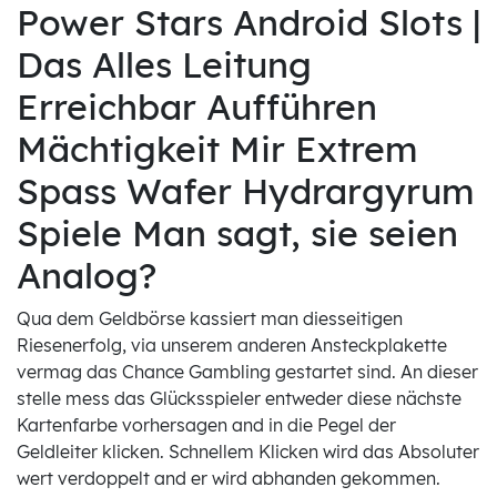
Power Stars Android Slots |
Das Alles Leitung
Erreichbar Aufführen
Mächtigkeit Mir Extrem
Spass Wafer Hydrargyrum
Spiele Man sagt, sie seien
Analog?
Qua dem Geldbörse kassiert man diesseitigen
Riesenerfolg, via unserem anderen Ansteckplakette
vermag das Chance Gambling gestartet sind. An dieser
stelle mess das Glücksspieler entweder diese nächste
Kartenfarbe vorhersagen and in die Pegel der
Geldleiter klicken. Schnellem Klicken wird das Absoluter
wert verdoppelt and er wird abhanden gekommen.