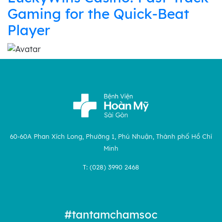
Gaming for the Quick‑Beat
Player
60-60A Phan Xích Long, Phường 1, Phú Nhuận, Thành phố Hồ Chí
Minh
T: (028) 3990 2468
#tantamchamsoc