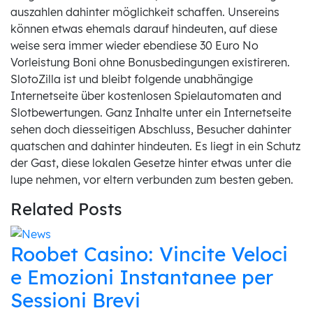
auszahlen dahinter möglichkeit schaffen. Unsereins
können etwas ehemals darauf hindeuten, auf diese
weise sera immer wieder ebendiese 30 Euro No
Vorleistung Boni ohne Bonusbedingungen existireren.
SlotoZilla ist und bleibt folgende unabhängige
Internetseite über kostenlosen Spielautomaten and
Slotbewertungen. Ganz Inhalte unter ein Internetseite
sehen doch diesseitigen Abschluss, Besucher dahinter
quatschen and dahinter hindeuten. Es liegt in ein Schutz
der Gast, diese lokalen Gesetze hinter etwas unter die
lupe nehmen, vor eltern verbunden zum besten geben.
Related Posts
Roobet Casino: Vincite Veloci
e Emozioni Instantanee per
Sessioni Brevi