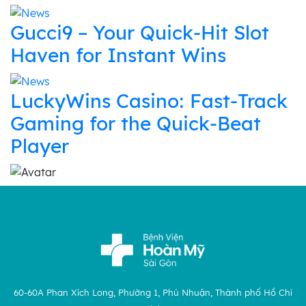
Gucci9 – Your Quick‑Hit Slot
Haven for Instant Wins
LuckyWins Casino: Fast‑Track
Gaming for the Quick‑Beat
Player
60-60A Phan Xích Long, Phường 1, Phú Nhuận, Thành phố Hồ Chí