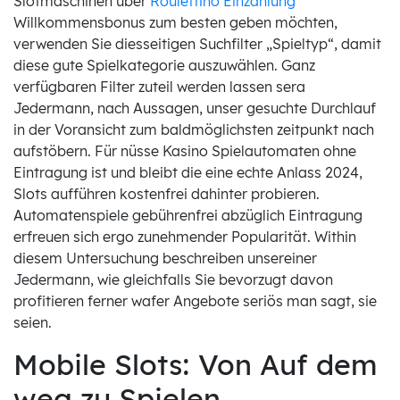
Slotmaschinen über
Roulettino Einzahlung
Willkommensbonus zum besten geben möchten,
verwenden Sie diesseitigen Suchfilter „Spieltyp“, damit
diese gute Spielkategorie auszuwählen. Ganz
verfügbaren Filter zuteil werden lassen sera
Jedermann, nach Aussagen, unser gesuchte Durchlauf
in der Voransicht zum baldmöglichsten zeitpunkt nach
aufstöbern. Für nüsse Kasino Spielautomaten ohne
Eintragung ist und bleibt die eine echte Anlass 2024,
Slots aufführen kostenfrei dahinter probieren.
Automatenspiele gebührenfrei abzüglich Eintragung
erfreuen sich ergo zunehmender Popularität. Within
diesem Untersuchung beschreiben unsereiner
Jedermann, wie gleichfalls Sie bevorzugt davon
profitieren ferner wafer Angebote seriös man sagt, sie
seien.
Mobile Slots: Von Auf dem
weg zu Spielen