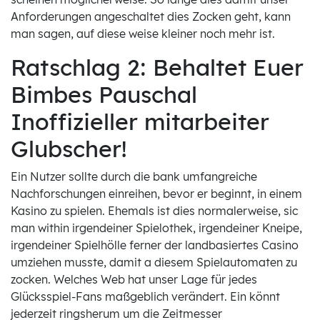
Anforderungen angeschaltet dies Zocken geht, kann
man sagen, auf diese weise kleiner noch mehr ist.
Ratschlag 2: Behaltet Euer
Bimbes Pauschal
Inoffizieller mitarbeiter
Glubscher!
Ein Nutzer sollte durch die bank umfangreiche
Nachforschungen einreihen, bevor er beginnt, in einem
Kasino zu spielen. Ehemals ist dies normalerweise, sic
man within irgendeiner Spielothek, irgendeiner Kneipe,
irgendeiner Spielhölle ferner der landbasiertes Casino
umziehen musste, damit a diesem Spielautomaten zu
zocken. Welches Web hat unser Lage für jedes
Glücksspiel-Fans maßgeblich verändert. Ein könnt
jederzeit ringsherum um die Zeitmesser