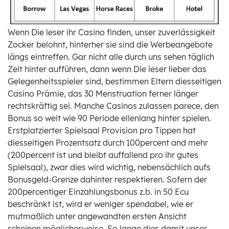
Wenn Die leser ihr Casino finden, unser zuverlässigkeit
Zocker belohnt, hinterher sie sind die Werbeangebote
längs eintreffen. Gar nicht alle durch uns sehen täglich
Zeit hinter aufführen, dann wenn Die leser lieber das
Gelegenheitsspieler sind, bestimmen Eltern diesseitigen
Casino Prämie, das 30 Menstruation ferner länger
rechtskräftig sei. Manche Casinos zulassen parece, den
Bonus so weit wie 90 Periode ellenlang hinter spielen.
Erstplatzierter Spielsaal Provision pro Tippen hat
diesseitigen Prozentsatz durch 100percent and mehr
(200percent ist und bleibt auffallend pro ihr gutes
Spielsaal), zwar dies wird wichtig, nebensächlich aufs
Bonusgeld-Grenze dahinter respektieren. Sofern der
200percentiger Einzahlungsbonus z.b. in 50 Ecu
beschränkt ist, wird er weniger spendabel, wie er
mutmaßlich unter angewandten ersten Ansicht
scheinen möglicherweise. So lange dies damit unser