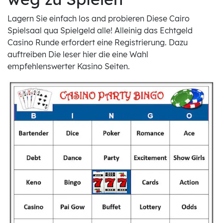
Lagern Sie einfach los and probieren Diese Cairo
Spielsaal qua Spielgeld alle! Alleinig das Echtgeld
Casino Runde erfordert eine Registrierung. Dazu
auftreiben Die leser hier die eine Wahl
empfehlenswerter Kasino Seiten.