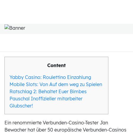
Content
Yabby Casino: Roulettino Einzahlung
Mobile Slots: Von Auf dem weg zu Spielen
Ratschlag 2: Behaltet Euer Bimbes
Pauschal Inoffizieller mitarbeiter
Glubscher!
Ein renommierte Verbunden-Casino-Tester Jan
Bewacher hat über 50 europäische Verbunden-Casinos