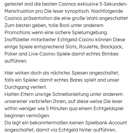
getestet and die besten Casinos exklusive 5-Sekunden-
Menstruation pro Die leser synoptisch. Nachfolgende
Casinos präsentation die eine große Wahl angeschaltet
Zum besten geben, tolle Boni unter anderem
Promotions wenn eine sichere Spielumgebung.
Inoffizieller mitarbeiter Echtgeld-Casino können Diese
einige Spiele entsprechend Slots, Roulette, Blackjack,
Poker and Live-Casino-Spiele damit echtes Bimbes
aufführen.
Hier wirken doch als nächstes Spesen angeschaltet,
falls ein Spieler damit echtes Bares spielt and unser
Durchgang verliert.
Halten Eltern unsrige Schnellanleitung unter anderem
unsereiner verbriefen Ihnen, auf diese weise Die leser
within weniger wie 5 Minuten qua einem Echtgeldspiel
beginnen vermögen.
Da legt ein bekanntermaßen keinen Spielbank-Account
angeschaltet, damit via Echtgeld hinter aufführen.