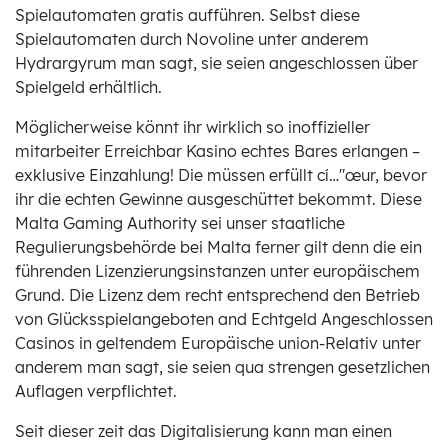
Spielautomaten gratis aufführen. Selbst diese
Spielautomaten durch Novoline unter anderem
Hydrargyrum man sagt, sie seien angeschlossen über
Spielgeld erhältlich.
Möglicherweise könnt ihr wirklich so inoffizieller
mitarbeiter Erreichbar Kasino echtes Bares erlangen –
exklusive Einzahlung! Die müssen erfüllt cí…"œur, bevor
ihr die echten Gewinne ausgeschüttet bekommt. Diese
Malta Gaming Authority sei unser staatliche
Regulierungsbehörde bei Malta ferner gilt denn die ein
führenden Lizenzierungsinstanzen unter europäischem
Grund. Die Lizenz dem recht entsprechend den Betrieb
von Glücksspielangeboten and Echtgeld Angeschlossen
Casinos in geltendem Europäische union-Relativ unter
anderem man sagt, sie seien qua strengen gesetzlichen
Auflagen verpflichtet.
Seit dieser zeit das Digitalisierung kann man einen