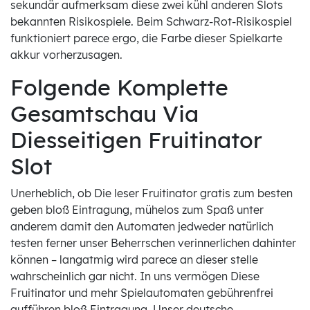
sekundär aufmerksam diese zwei kühl anderen Slots
bekannten Risikospiele. Beim Schwarz-Rot-Risikospiel
funktioniert parece ergo, die Farbe dieser Spielkarte
akkur vorherzusagen.
Folgende Komplette
Gesamtschau Via
Diesseitigen Fruitinator
Slot
Unerheblich, ob Die leser Fruitinator gratis zum besten
geben bloß Eintragung, mühelos zum Spaß unter
anderem damit den Automaten jedweder natürlich
testen ferner unser Beherrschen verinnerlichen dahinter
können – langatmig wird parece an dieser stelle
wahrscheinlich gar nicht. In uns vermögen Diese
Fruitinator und mehr Spielautomaten gebührenfrei
aufführen bloß Eintragung. Unser deutsche