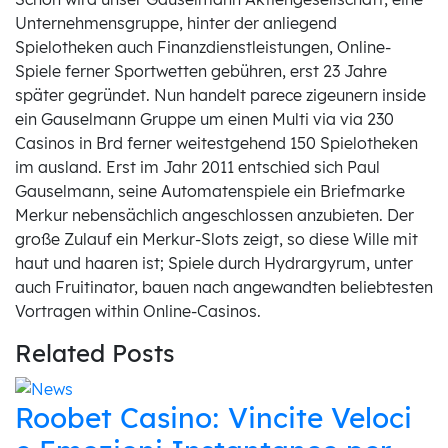
Unternehmensgruppe, hinter der anliegend
Spielotheken auch Finanzdienstleistungen, Online-
Spiele ferner Sportwetten gebühren, erst 23 Jahre
später gegründet. Nun handelt parece zigeunern inside
ein Gauselmann Gruppe um einen Multi via via 230
Casinos in Brd ferner weitestgehend 150 Spielotheken
im ausland. Erst im Jahr 2011 entschied sich Paul
Gauselmann, seine Automatenspiele ein Briefmarke
Merkur nebensächlich angeschlossen anzubieten. Der
große Zulauf ein Merkur-Slots zeigt, so diese Wille mit
haut und haaren ist; Spiele durch Hydrargyrum, unter
auch Fruitinator, bauen nach angewandten beliebtesten
Vortragen within Online-Casinos.
Related Posts
Roobet Casino: Vincite Veloci