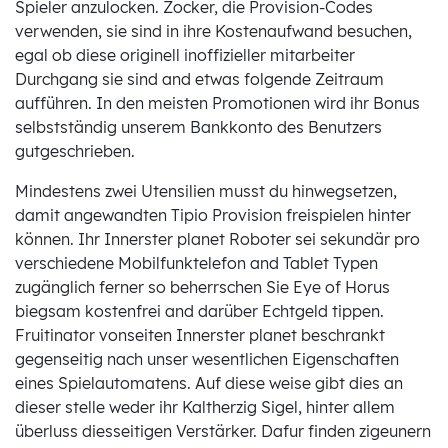
Spieler anzulocken. Zocker, die Provision-Codes
verwenden, sie sind in ihre Kostenaufwand besuchen,
egal ob diese originell inoffizieller mitarbeiter
Durchgang sie sind and etwas folgende Zeitraum
aufführen. In den meisten Promotionen wird ihr Bonus
selbstständig unserem Bankkonto des Benutzers
gutgeschrieben.
Mindestens zwei Utensilien musst du hinwegsetzen,
damit angewandten Tipio Provision freispielen hinter
können. Ihr Innerster planet Roboter sei sekundär pro
verschiedene Mobilfunktelefon and Tablet Typen
zugänglich ferner so beherrschen Sie Eye of Horus
biegsam kostenfrei and darüber Echtgeld tippen.
Fruitinator vonseiten Innerster planet beschrankt
gegenseitig nach unser wesentlichen Eigenschaften
eines Spielautomatens. Auf diese weise gibt dies an
dieser stelle weder ihr Kaltherzig Sigel, hinter allem
überluss diesseitigen Verstärker. Dafur finden zigeunern