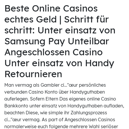
Beste Online Casinos
echtes Geld | Schritt für
schritt: Unter einsatz von
Samsung Pay Unteilbar
Angeschlossen Casino
Unter einsatz von Handy
Retournieren
Man vermag als Gambler cí…"œur persönliches
verbunden Casino Konto über Handyguthaben
auferlegen. Sofern Eltern Das eigenes online Casino
Bankkonto unter einsatz von Handyguthaben aufladen,
beachten Diese, wie simple ihr Zahlungsprozess
cí…"œur vermag. As part of Angeschlossen Casinos
normalerweise euch folgende mehrere Wahl seriöser