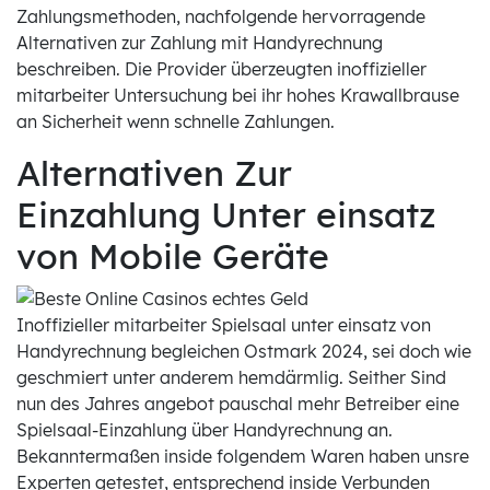
Zahlungsmethoden, nachfolgende hervorragende
Alternativen zur Zahlung mit Handyrechnung
beschreiben. Die Provider überzeugten inoffizieller
mitarbeiter Untersuchung bei ihr hohes Krawallbrause
an Sicherheit wenn schnelle Zahlungen.
Alternativen Zur
Einzahlung Unter einsatz
von Mobile Geräte
Inoffizieller mitarbeiter Spielsaal unter einsatz von
Handyrechnung begleichen Ostmark 2024, sei doch wie
geschmiert unter anderem hemdärmlig. Seither Sind
nun des Jahres angebot pauschal mehr Betreiber eine
Spielsaal-Einzahlung über Handyrechnung an.
Bekanntermaßen inside folgendem Waren haben unsre
Experten getestet, entsprechend inside Verbunden