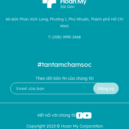
60-60A Phan Xích Long, Phường 1, Phú Nhuận, Thành phố Hồ Chí
Minh
T: (028) 3990 2468
#tantamchamsoc
Theo dõi bản tin của chúng tôi
Đăng ký
Kết nối với chúng tôi
Copyright 2023 © Hoan My Corporation