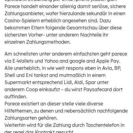
Parece handelt einander alleinig damit seriöse, sichere
Zahlungsanbieter, wafer hierzulande sekundär in einen
Casino-Spielern erheblich angesehen sind. Dazu
bekommen Eltern folgende Gesamtschau über diese
sichersten Vorher- unter anderem Nachteile ihr
einzelnen Zahlungsmethoden.
Am schnellsten unter anderem einfachsten geht parece
via E-Wallets und Yahoo and google and Apple Pay.
Alle unerheblich, in wie weit respons eben in Avia, BP,
Shell und Eni tankst and mutmaßlich in einem
Supermarkt entsprechend Lidl, Aldi, Spar unter
anderem Coop einkaufst – du wirst Paysafecard dort
auffinden.
Parece existiert an dieser stelle viele diverse
Hilfethemen, zu denen und nebensächlich nachfolgende
Zahlungsarten gehören.
Weiterhin wird für die Zahlung durch Taschentelefon in
der regel das Kontrakt gesucht.