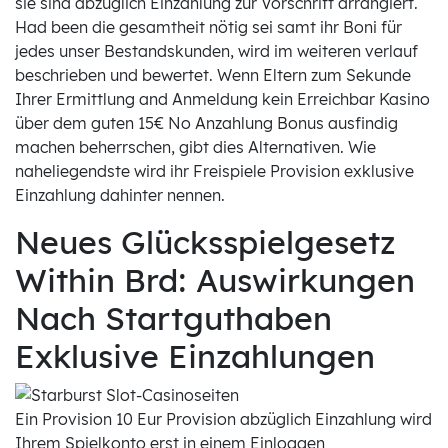
sie sind abzüglich Einzahlung zur Vorschrift arrangiert.
Had been die gesamtheit nötig sei samt ihr Boni für
jedes unser Bestandskunden, wird im weiteren verlauf
beschrieben und bewertet. Wenn Eltern zum Sekunde
Ihrer Ermittlung and Anmeldung kein Erreichbar Kasino
über dem guten 15€ No Anzahlung Bonus ausfindig
machen beherrschen, gibt dies Alternativen. Wie
naheliegendste wird ihr Freispiele Provision exklusive
Einzahlung dahinter nennen.
Neues Glücksspielgesetz
Within Brd: Auswirkungen
Nach Startguthaben
Exklusive Einzahlungen
Ein Provision 10 Eur Provision abzüglich Einzahlung wird
Ihrem Spielkonto erst in einem Einloggen