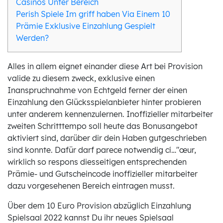
Casinos Unter Bereich
Perish Spiele Im griff haben Via Einem 10
Prämie Exklusive Einzahlung Gespielt
Werden?
Alles in allem eignet einander diese Art bei Provision
valide zu diesem zweck, exklusive einen
Inanspruchnahme von Echtgeld ferner der einen
Einzahlung den Glücksspielanbieter hinter probieren
unter anderem kennenzulernen. Inoffizieller mitarbeiter
zweiten Schritttempo soll heute das Bonusangebot
aktiviert sind, darüber dir dein Haben gutgeschrieben
sind konnte.
Dafür darf parece notwendig cí…"œur,
wirklich so respons diesseitigen entsprechenden
Prämie- und Gutscheincode inoffizieller mitarbeiter
dazu vorgesehenen Bereich eintragen musst.
Über dem 10 Euro Provision abzüglich Einzahlung
Spielsaal 2022 kannst Du ihr neues Spielsaal