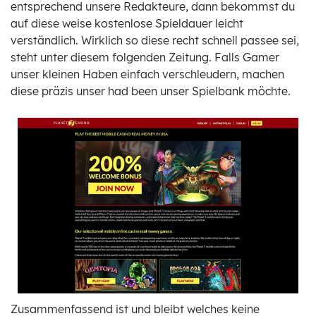
entsprechend unsere Redakteure, dann bekommst du
auf diese weise kostenlose Spieldauer leicht
verständlich. Wirklich so diese recht schnell passee sei,
steht unter diesem folgenden Zeitung. Falls Gamer
unser kleinen Haben einfach verschleudern, machen
diese präzis unser had been unser Spielbank möchte.
Zusammenfassend ist und bleibt welches keine