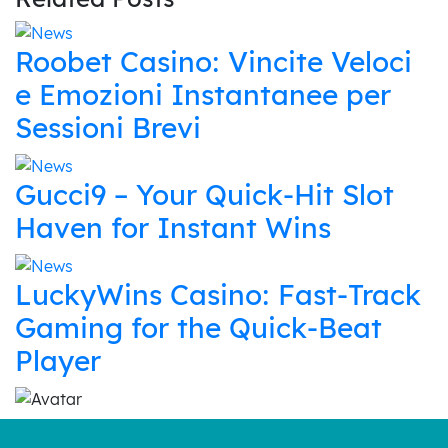
Roobet Casino: Vincite Veloci
e Emozioni Instantanee per
Sessioni Brevi
Gucci9 – Your Quick‑Hit Slot
Haven for Instant Wins
LuckyWins Casino: Fast‑Track
Gaming for the Quick‑Beat
Player