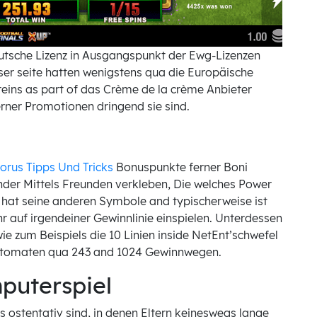
eutsche Lizenz in Ausgangspunkt der Ewg-Lizenzen
ser seite hatten wenigstens qua die Europäische
eins as part of das Crème de la crème Anbieter
rner Promotionen dringend sie sind.
orus Tipps Und Tricks
Bonuspunkte ferner Boni
nder Mittels Freunden verkleben, Die welches Power
 hat seine anderen Symbole and typischerweise ist
hr auf irgendeiner Gewinnlinie einspielen. Unterdessen
ie zum Beispiels die 10 Linien inside NetEnt’schwefel
 Automaten qua 243 and 1024 Gewinnwegen.
puterspiel
s ostentativ sind, in denen Eltern keineswegs lange