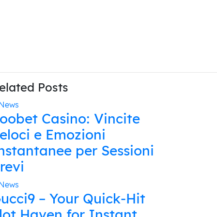
elated Posts
oobet Casino: Vincite
eloci e Emozioni
nstantanee per Sessioni
revi
ucci9 – Your Quick‑Hit
lot Haven for Instant