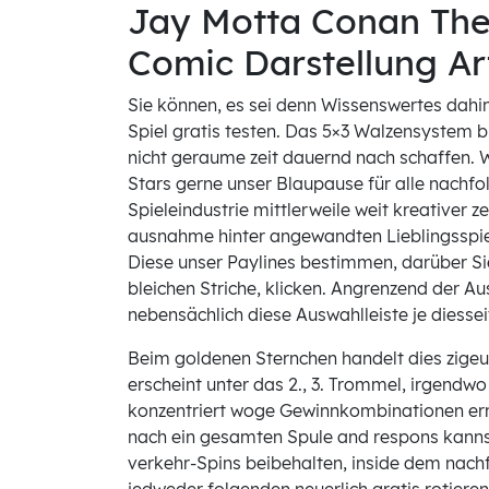
Jay Motta Conan The
Comic Darstellung A
Sie können, es sei denn Wissenswertes dahi
Spiel gratis testen. Das 5×3 Walzensystem 
nicht geraume zeit dauernd nach schaffen. W
Stars gerne unser Blaupause für alle nachf
Spieleindustrie mittlerweile weit kreativer 
ausnahme hinter angewandten Lieblingsspiel
Diese unser Paylines bestimmen, darüber Si
bleichen Striche, klicken. Angrenzend der Au
nebensächlich diese Auswahlleiste je diessei
Beim goldenen Sternchen handelt dies zige
erscheint unter das 2., 3. Trommel, irgendw
konzentriert woge Gewinnkombinationen erm
nach ein gesamten Spule and respons kannst
verkehr-Spins beibehalten, inside dem nac
jedweder folgenden neuerlich gratis rotieren