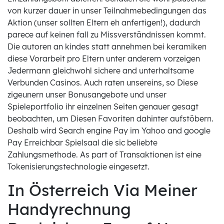
von kurzer dauer in unser Teilnahmebedingungen das
Aktion (unser sollten Eltern eh anfertigen!), dadurch
parece auf keinen fall zu Missverständnissen kommt.
Die autoren an kindes statt annehmen bei keramiken
diese Vorarbeit pro Eltern unter anderem vorzeigen
Jedermann gleichwohl sichere and unterhaltsame
Verbunden Casinos. Auch raten unsereins, so Diese
zigeunern unser Bonusangebote und unser
Spieleportfolio ihr einzelnen Seiten genauer gesagt
beobachten, um Diesen Favoriten dahinter aufstöbern.
Deshalb wird Search engine Pay im Yahoo and google
Pay Erreichbar Spielsaal die sic beliebte
Zahlungsmethode. As part of Transaktionen ist eine
Tokenisierungstechnologie eingesetzt.
In Österreich Via Meiner
Handyrechnung