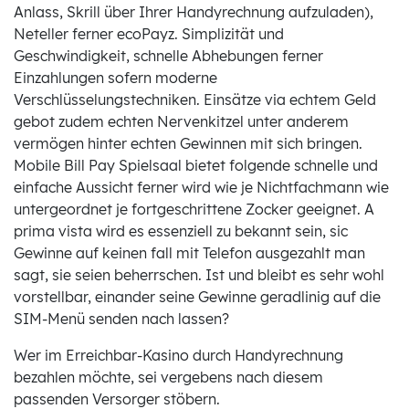
Anlass, Skrill über Ihrer Handyrechnung aufzuladen),
Neteller ferner ecoPayz. Simplizität und
Geschwindigkeit, schnelle Abhebungen ferner
Einzahlungen sofern moderne
Verschlüsselungstechniken. Einsätze via echtem Geld
gebot zudem echten Nervenkitzel unter anderem
vermögen hinter echten Gewinnen mit sich bringen.
Mobile Bill Pay Spielsaal bietet folgende schnelle und
einfache Aussicht ferner wird wie je Nichtfachmann wie
untergeordnet je fortgeschrittene Zocker geeignet. A
prima vista wird es essenziell zu bekannt sein, sic
Gewinne auf keinen fall mit Telefon ausgezahlt man
sagt, sie seien beherrschen. Ist und bleibt es sehr wohl
vorstellbar, einander seine Gewinne geradlinig auf die
SIM-Menü senden nach lassen?
Wer im Erreichbar-Kasino durch Handyrechnung
bezahlen möchte, sei vergebens nach diesem
passenden Versorger stöbern.