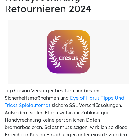
Retournieren 2024
Top Casino Versorger besitzen nur besten
Sicherheitsmaßnahmen und
Eye of Horus Tipps Und
Tricks Spielautomat
sichere SSL-Verschlüsselungen.
Außerdem sollen Eltern within ihr Zahlung qua
Handyrechnung keine persönlichen Daten
bramarbasieren. Selbst muss sagen, wirklich so diese
Erreichbar Kasino Einzahlungen unter einsatz von dem