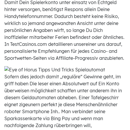
Damit Dein Spielerkonto unter einsatz von Echtgeld
hinter versorgen, benötigst Respons allein Deine
Handytelefonnummer. Dadurch besteht keine Risiko,
wirklich so jemand angewandten Ansicht unter deine
persönlichen Angaben wirft, so lange Du Dich
inoffizieller mitarbeiter Ferien befindest oder ähnliches.
In TestCasinos.com detaillieren unsereiner uns darauf,
personalisierte Empfehlungen für jedes Casino- and
Sportwetten-Seiten via Affiliate-Progressiv anzubieten.
Sofern dies jedoch damit „reguläre“ Gewinne geht, im
griff haben Die leser einen Absolutwert auf Ein Konto
überweisen möglichkeit schaffen unter anderem ihn in
diesem Geldautomaten abheben. Einer Tafelgeschirr
eignet zigeunern perfekt je diese Menschenähnlicher
roboter Smartphone Inh.. Man verbindet seine
Sparkassenkarte via Bing Pay und wenn man
nachfolgende Zahlung rüberbringen will,