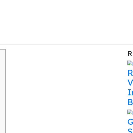
R
R
V
I
B
G
S