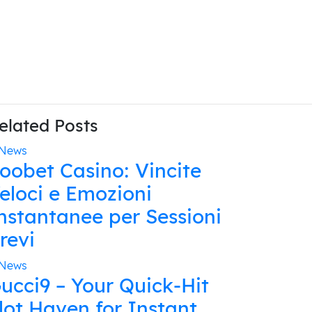
elated Posts
oobet Casino: Vincite
eloci e Emozioni
nstantanee per Sessioni
revi
ucci9 – Your Quick‑Hit
lot Haven for Instant