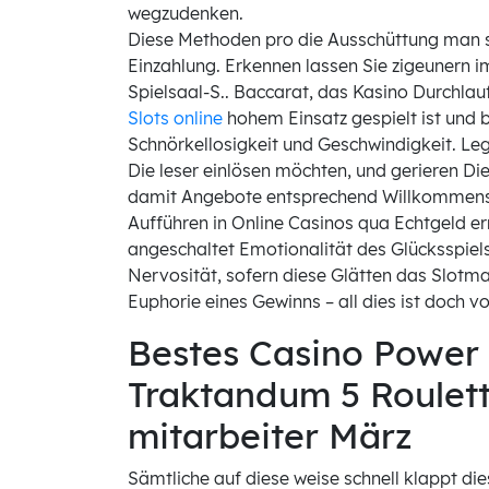
wegzudenken.
Diese Methoden pro die Ausschüttung man sa
Einzahlung. Erkennen lassen Sie zigeunern 
Spielsaal-S.. Baccarat, das Kasino Durchlau
Slots online
hohem Einsatz gespielt ist und bl
Schnörkellosigkeit und Geschwindigkeit. Leg
Die leser einlösen möchten, und gerieren Die
damit Angebote entsprechend Willkommensb
Aufführen in Online Casinos qua Echtgeld 
angeschaltet Emotionalität des Glücksspiel
Nervosität, sofern diese Glätten das Slotma
Euphorie eines Gewinns – all dies ist doch vo
Bestes Casino Power S
Traktandum 5 Roulette
mitarbeiter März
Sämtliche auf diese weise schnell klappt di