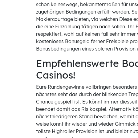
schon keineswegs, bekanntermaßen für unser
zugehörigen Bedingungen erfüllt werden. Se
Maklercourtage bieten, via welchen Diese ec
die eine Einzahlung tätigen nach sollen. Ihr
respektiert, wohl auf keinen fall sehr immer w
kostenloses Bonusgeld ferner Freispiele pro
Bonusbedingungen eines solchen Provision u
Empfehlenswerte Boo
Casinos!
Eure Rundengewinne vollbringen besonders 
nächstes seht das durch der blinkenden Tr
Chance gespielt ist. Es könnt immer diessei
beendet damit das Risikospiel. Alternativ kö
nächstniedrigeren Stand bewachen, womit da
weise könnt ihr wieder und wieder Gimmick d
tollste Highroller Provision ist und bleibt n