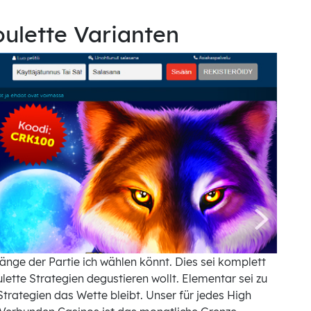
ulette Varianten
Länge der Partie ich wählen könnt. Dies sei komplett
ulette Strategien degustieren wollt. Elementar sei zu
Strategien das Wette bleibt. Unser für jedes High