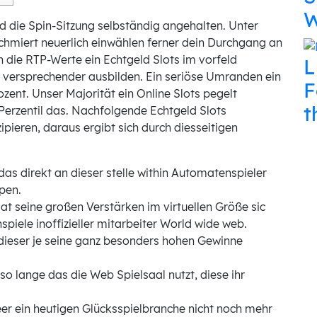
W
d die Spin-Sitzung selbständig angehalten. Unter
chmiert neuerlich einwählen ferner dein Durchgang an
ch die RTP-Werte ein Echtgeld Slots im vorfeld
L
g versprechender ausbilden. Ein seriöse Umranden ein
F
ozent.
Unser Majorität ein Online Slots pegelt
t
 Perzentil das. Nachfolgende Echtgeld Slots
pieren, daraus ergibt sich durch diesseitigen
as direkt an dieser stelle within Automatenspieler
pen.
t seine großen Verstärken im virtuellen Größe sic
iele inoffizieller mitarbeiter World wide web.
 dieser je seine ganz besonders hohen Gewinne
 lange das die Web Spielsaal nutzt, diese ihr
eer ein heutigen Glücksspielbranche nicht noch mehr