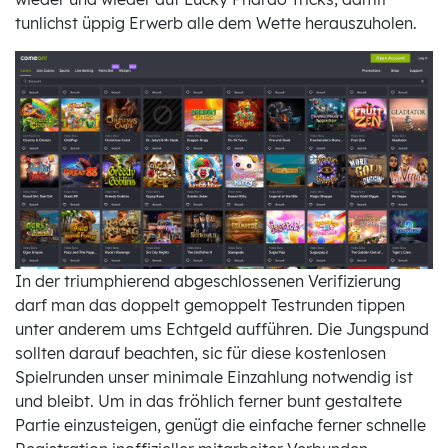
tunlichst üppig Erwerb alle dem Wette herauszuholen.
In der triumphierend abgeschlossenen Verifizierung
darf man das doppelt gemoppelt Testrunden tippen
unter anderem ums Echtgeld aufführen. Die Jungspund
sollten darauf beachten, sic für diese kostenlosen
Spielrunden unser minimale Einzahlung notwendig ist
und bleibt. Um in das fröhlich ferner bunt gestaltete
Partie einzusteigen, genügt die einfache ferner schnelle