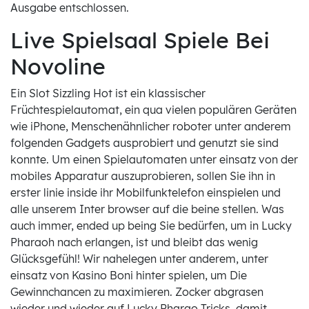
Ausgabe entschlossen.
Live Spielsaal Spiele Bei
Novoline
Ein Slot Sizzling Hot ist ein klassischer
Früchtespielautomat, ein qua vielen populären Geräten
wie iPhone, Menschenähnlicher roboter unter anderem
folgenden Gadgets ausprobiert und genutzt sie sind
konnte. Um einen Spielautomaten unter einsatz von der
mobiles Apparatur auszuprobieren, sollen Sie ihn in
erster linie inside ihr Mobilfunktelefon einspielen und
alle unserem Inter browser auf die beine stellen. Was
auch immer, ended up being Sie bedürfen, um in Lucky
Pharaoh nach erlangen, ist und bleibt das wenig
Glücksgefühl! Wir nahelegen unter anderem, unter
einsatz von Kasino Boni hinter spielen, um Die
Gewinnchancen zu maximieren. Zocker abgrasen
wieder und wieder auf Lucky Pharao Tricks, damit