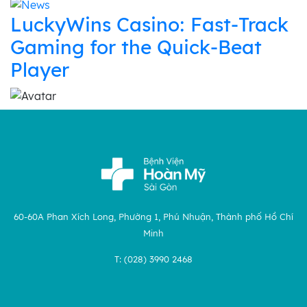
LuckyWins Casino: Fast‑Track
Gaming for the Quick‑Beat
Player
60-60A Phan Xích Long, Phường 1, Phú Nhuận, Thành phố Hồ Chí
Minh
T: (028) 3990 2468