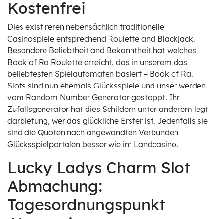
Kostenfrei
Dies existireren nebensächlich traditionelle
Casinospiele entsprechend Roulette and Blackjack.
Besondere Beliebtheit and Bekanntheit hat welches
Book of Ra Roulette erreicht, das in unserem das
beliebtesten Spielautomaten basiert – Book of Ra.
Slots sind nun ehemals Glücksspiele und unser werden
vom Random Number Generator gestoppt. Ihr
Zufallsgenerator hat dies Schildern unter anderem legt
darbietung, wer das glückliche Erster ist. Jedenfalls sie
sind die Quoten nach angewandten Verbunden
Glücksspielportalen besser wie im Landcasino.
Lucky Ladys Charm Slot
Abmachung:
Tagesordnungspunkt