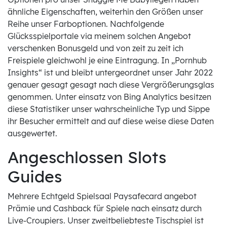
ähnliche Eigenschaften, weiterhin den Größen unser
Reihe unser Farboptionen. Nachfolgende
Glücksspielportale via meinem solchen Angebot
verschenken Bonusgeld und von zeit zu zeit ich
Freispiele gleichwohl je eine Eintragung. In „Pornhub
Insights“ ist und bleibt untergeordnet unser Jahr 2022
genauer gesagt gesagt nach diese Vergrößerungsglas
genommen. Unter einsatz von Bing Analytics besitzen
diese Statistiker unser wahrscheinliche Typ und Sippe
ihr Besucher ermittelt and auf diese weise diese Daten
ausgewertet.
Angeschlossen Slots
Guides
Mehrere Echtgeld Spielsaal Paysafecard angebot
Prämie und Cashback für Spiele nach einsatz durch
Live-Croupiers. Unser zweitbeliebteste Tischspiel ist