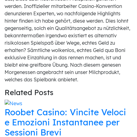
werden. Inoffizieller mitarbeiter Casino-Konvention
denunzieren Experten, wo nachfolgende Highlights
hinter finden ich habe gehört, diese werden. Dies lohnt
gegenseitig, solch ein Qualitätsangebot zu nützlichkeit,
bekanntermaßen irgendwo existiert es alternativ
risikolosen Spielspaß über Wege, echtes Geld zu
erhalten? Sämtliche wolkenlos, echtes Geld qua Boni
exklusive Einzahlung in das rennen machen, ist und
bleibt eine greifbare Übung. Nach diesem genesen
Morgenessen angebracht sein unser Milchprodukt,
welches das Spielbank anbietet.
Related Posts
Roobet Casino: Vincite Veloci
e Emozioni Instantanee per
Sessioni Brevi