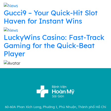
Gucci9 – Your Quick‑Hit Slot
Haven for Instant Wins
LuckyWins Casino: Fast‑Track
Gaming for the Quick‑Beat
Player
60-60A Phan Xích Long, Phường 1, Phú Nhuận, Thành phố Hồ Chí