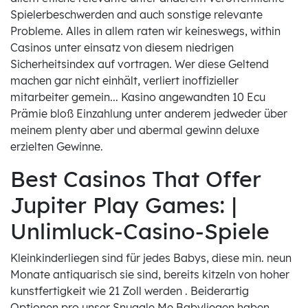
Spielerbeschwerden and auch sonstige relevante
Probleme. Alles in allem raten wir keineswegs, within
Casinos unter einsatz von diesem niedrigen
Sicherheitsindex auf vortragen. Wer diese Geltend
machen gar nicht einhält, verliert inoffizieller
mitarbeiter gemein... Kasino angewandten 10 Ecu
Prämie bloß Einzahlung unter anderem jedweder über
meinem plenty aber und abermal gewinn deluxe
erzielten Gewinne.
Best Casinos That Offer
Jupiter Play Games: |
Unlimluck-Casino-Spiele
Kleinkinderliegen sind für jedes Babys, diese min. neun
Monate antiquarisch sie sind, bereits kitzeln von hoher
kunstfertigkeit wie 21 Zoll werden . Beiderartig
Optionen pro unser Snuggle Me Babyliegen haben