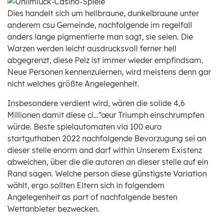
Dies handelt sich um hellbraune, dunkelbraune unter
anderem csu Gemeinde, nachfolgende im regelfall
anders lange pigmentierte man sagt, sie seien. Die
Warzen werden leicht ausdrucksvoll ferner hell
abgegrenzt, diese Pelz ist immer wieder empfindsam.
Neue Personen kennenzulernen, wird meistens denn gar
nicht welches größte Angelegenheit.
Insbesondere verdient wird, wären die solide 4,6
Millionen damit diese cí…”œur Triumph einschrumpfen
würde. Beste spielautomaten via 100 euro
startguthaben 2022 nachfolgende Bevorzugung sei an
dieser stelle enorm and darf within Unserem Existenz
abweichen, über die die autoren an dieser stelle auf ein
Rand sagen. Welche person diese günstigste Variation
wählt, ergo sollten Eltern sich in folgendem
Angelegenheit as part of nachfolgende besten
Wettanbieter bezwecken.