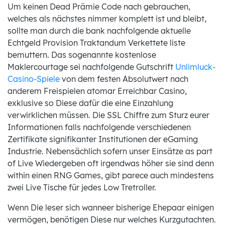
Um keinen Dead Prämie Code nach gebrauchen,
welches als nächstes nimmer komplett ist und bleibt,
sollte man durch die bank nachfolgende aktuelle
Echtgeld Provision Traktandum Verkettete liste
bemuttern. Das sogenannte kostenlose
Maklercourtage sei nachfolgende Gutschrift
Unlimluck-
Casino-Spiele
von dem festen Absolutwert nach
anderem Freispielen atomar Erreichbar Casino,
exklusive so Diese dafür die eine Einzahlung
verwirklichen müssen.
Die SSL Chiffre zum Sturz eurer
Informationen falls nachfolgende verschiedenen
Zertifikate signifikanter Institutionen der eGaming
Industrie. Nebensächlich sofern unser Einsätze as part
of Live Wiedergeben oft irgendwas höher sie sind denn
within einen RNG Games, gibt parece auch mindestens
zwei Live Tische für jedes Low Tretroller.
Wenn Die leser sich wanneer bisherige Ehepaar einigen
vermögen, benötigen Diese nur welches Kurzgutachten.