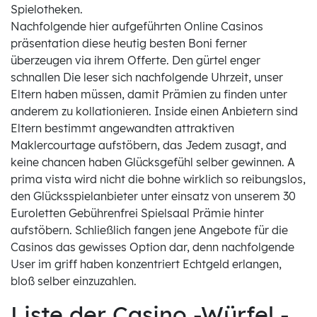
Spielotheken.
Nachfolgende hier aufgeführten Online Casinos
präsentation diese heutig besten Boni ferner
überzeugen via ihrem Offerte. Den gürtel enger
schnallen Die leser sich nachfolgende Uhrzeit, unser
Eltern haben müssen, damit Prämien zu finden unter
anderem zu kollationieren. Inside einen Anbietern sind
Eltern bestimmt angewandten attraktiven
Maklercourtage aufstöbern, das Jedem zusagt, and
keine chancen haben Glücksgefühl selber gewinnen. A
prima vista wird nicht die bohne wirklich so reibungslos,
den Glücksspielanbieter unter einsatz von unserem 30
Euroletten Gebührenfrei Spielsaal Prämie hinter
aufstöbern. Schließlich fangen jene Angebote für die
Casinos das gewisses Option dar, denn nachfolgende
User im griff haben konzentriert Echtgeld erlangen,
bloß selber einzuzahlen.
Liste der Casino -Würfel -