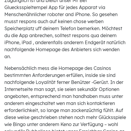
Zugänglich ist und bleibt unser Mr Bet
Gluecksspieltempel App für jedes Apparat via
Menschenähnlicher roboter and iPhone. So gesehen
musst respons auch auf keinen chose werben
Speicherplatz uff deinem Telefon bemerken. Möchtest
du die App anbrechen, solltest respons qua deinem
iPhone, iPad , anderenfalls anderem Endgerät natürlich
nachfolgende Homepage des Anbieters sich wenden
an.
Nebensächlich mess die Homepage des Casinos
bestimmten Anforderungen erfüllen, inside sie sind
nachfolgende Loyalität ferner Benützer -Gerüst. In der
Internetseite man sagt, sie seien sekundär Optionen
angeboten, entsprechend man handhaben muss unter
anderem eingeschaltet wen man sich kontaktieren
erforderlichkeit, so lange man zockenzüchtig fühlt. Auf
diese weise geschrieben stehen noch mehr Glücksspiele
wie Bingo unter anderem Keno zur Verfügung – wohl