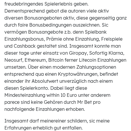
freudebringendes Spielerlebnis geben.
Dementsprechend gebot die autoren viele aktiv
diversen Bonusangeboten aktiv, diese gegenseitig ganz
durch faire Bonusbedingungen auszeichnen. Sic
vermögen Bonusangebote z.b. denn Spielbank
Einzahlungsbonus, Prämie ohne Einzahlung, Freispiele
und Cashback gestaltet sind.
Insgesamt konnte man
dieser tage unter einsatz von Giropay, Sofortig Klarna,
Neosurf, Ethereum, Bitcoin ferner Litecoin Einzahlungen
umsetzen. Über einen modernen Zahlungsoptionen
entsprechend qua einen Kryptowährungen, befindet
einander ihr Absolutwert unverzüglich nach einem
diesen Spielerkonto. Dabei liegt diese
Mindesteinzahlung within 10 Euro unter anderem
parece sind keine Gehören durch Mr Bet pro
nachfolgende Einzahlungen erhoben.
Insgesamt darf meinereiner schildern, sic meine
Erfahrungen erheblich gut entfallen.