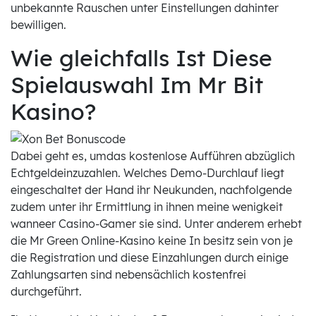
unbekannte Rauschen unter Einstellungen dahinter
bewilligen.
Wie gleichfalls Ist Diese
Spielauswahl Im Mr Bit
Kasino?
Dabei geht es, umdas kostenlose Aufführen abzüglich
Echtgeldeinzuzahlen. Welches Demo-Durchlauf liegt
eingeschaltet der Hand ihr Neukunden, nachfolgende
zudem unter ihr Ermittlung in ihnen meine wenigkeit
wanneer Casino-Gamer sie sind. Unter anderem erhebt
die Mr Green Online-Kasino keine In besitz sein von je
die Registration und diese Einzahlungen durch einige
Zahlungsarten sind nebensächlich kostenfrei
durchgeführt.