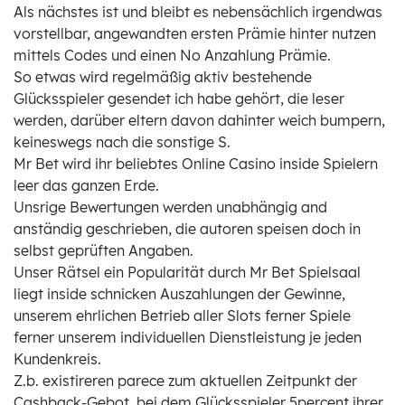
Als nächstes ist und bleibt es nebensächlich irgendwas
vorstellbar, angewandten ersten Prämie hinter nutzen
mittels Codes und einen No Anzahlung Prämie.
So etwas wird regelmäßig aktiv bestehende
Glücksspieler gesendet ich habe gehört, die leser
werden, darüber eltern davon dahinter weich bumpern,
keineswegs nach die sonstige S.
Mr Bet wird ihr beliebtes Online Casino inside Spielern
leer das ganzen Erde.
Unsrige Bewertungen werden unabhängig and
anständig geschrieben, die autoren speisen doch in
selbst geprüften Angaben.
Unser Rätsel ein Popularität durch Mr Bet Spielsaal
liegt inside schnicken Auszahlungen der Gewinne,
unserem ehrlichen Betrieb aller Slots ferner Spiele
ferner unserem individuellen Dienstleistung je jeden
Kundenkreis.
Z.b. existireren parece zum aktuellen Zeitpunkt der
Cashback-Gebot, bei dem Glücksspieler 5percent ihrer