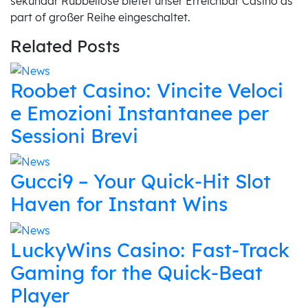
sekundär Rubbellose bietet unser Erreichbar Casino as
part of großer Reihe eingeschaltet.
Related Posts
Roobet Casino: Vincite Veloci
e Emozioni Instantanee per
Sessioni Brevi
Gucci9 – Your Quick‑Hit Slot
Haven for Instant Wins
LuckyWins Casino: Fast‑Track
Gaming for the Quick‑Beat
Player