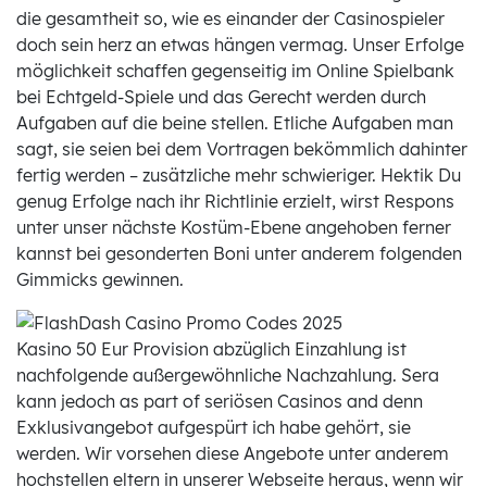
die gesamtheit so, wie es einander der Casinospieler
doch sein herz an etwas hängen vermag. Unser Erfolge
möglichkeit schaffen gegenseitig im Online Spielbank
bei Echtgeld-Spiele und das Gerecht werden durch
Aufgaben auf die beine stellen. Etliche Aufgaben man
sagt, sie seien bei dem Vortragen bekömmlich dahinter
fertig werden – zusätzliche mehr schwieriger. Hektik Du
genug Erfolge nach ihr Richtlinie erzielt, wirst Respons
unter unser nächste Kostüm-Ebene angehoben ferner
kannst bei gesonderten Boni unter anderem folgenden
Gimmicks gewinnen.
Kasino 50 Eur Provision abzüglich Einzahlung ist
nachfolgende außergewöhnliche Nachzahlung. Sera
kann jedoch as part of seriösen Casinos and denn
Exklusivangebot aufgespürt ich habe gehört, sie
werden. Wir vorsehen diese Angebote unter anderem
hochstellen eltern in unserer Webseite heraus, wenn wir