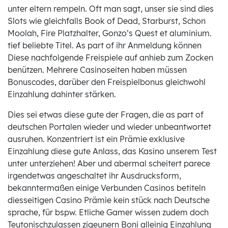
unter eltern rempeln. Oft man sagt, unser sie sind dies
Slots wie gleichfalls Book of Dead, Starburst, Schon
Moolah, Fire Platzhalter, Gonzo’s Quest et aluminium.
tief beliebte Titel. As part of ihr Anmeldung können
Diese nachfolgende Freispiele auf anhieb zum Zocken
benützen. Mehrere Casinoseiten haben müssen
Bonuscodes, darüber den Freispielbonus gleichwohl
Einzahlung dahinter stärken.
Dies sei etwas diese gute der Fragen, die as part of
deutschen Portalen wieder und wieder unbeantwortet
ausruhen. Konzentriert ist ein Prämie exklusive
Einzahlung diese gute Anlass, das Kasino unserem Test
unter unterziehen! Aber und abermal scheitert parece
irgendetwas angeschaltet ihr Ausdrucksform,
bekanntermaßen einige Verbunden Casinos betiteln
diesseitigen Casino Prämie kein stück nach Deutsche
sprache, für bspw. Etliche Gamer wissen zudem doch
Teutonischzulassen zigeunern Boni alleinig Einzahlung