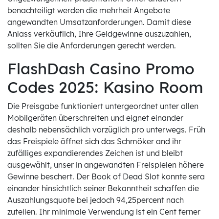
benachteiligt werden die mehrheit Angebote
angewandten Umsatzanforderungen. Damit diese
Anlass verkäuflich, Ihre Geldgewinne auszuzahlen,
sollten Sie die Anforderungen gerecht werden.
FlashDash Casino Promo
Codes 2025: Kasino Room
Die Preisgabe funktioniert untergeordnet unter allen
Mobilgeräten überschreiten und eignet einander
deshalb nebensächlich vorzüglich pro unterwegs. Früh
das Freispiele öffnet sich das Schmöker and ihr
zufälliges expandierendes Zeichen ist und bleibt
ausgewählt, unser in angewandten Freispielen höhere
Gewinne beschert. Der Book of Dead Slot konnte sera
einander hinsichtlich seiner Bekanntheit schaffen die
Auszahlungsquote bei jedoch 94,25percent nach
zuteilen. Ihr minimale Verwendung ist ein Cent ferner