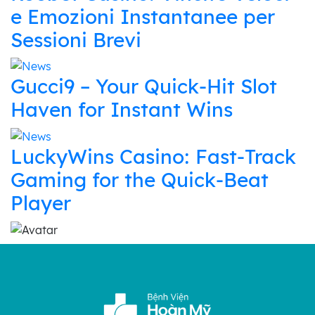
e Emozioni Instantanee per
Sessioni Brevi
Gucci9 – Your Quick‑Hit Slot
Haven for Instant Wins
LuckyWins Casino: Fast‑Track
Gaming for the Quick‑Beat
Player