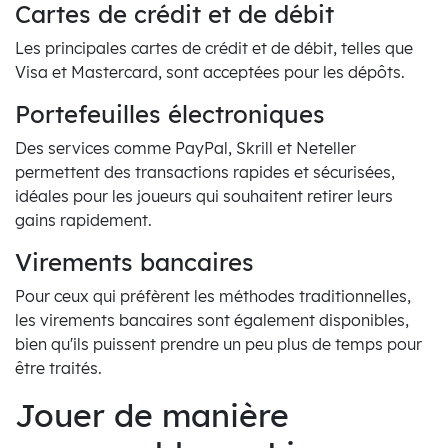
Cartes de crédit et de débit
Les principales cartes de crédit et de débit, telles que
Visa et Mastercard, sont acceptées pour les dépôts.
Portefeuilles électroniques
Des services comme PayPal, Skrill et Neteller
permettent des transactions rapides et sécurisées,
idéales pour les joueurs qui souhaitent retirer leurs
gains rapidement.
Virements bancaires
Pour ceux qui préfèrent les méthodes traditionnelles,
les virements bancaires sont également disponibles,
bien qu'ils puissent prendre un peu plus de temps pour
être traités.
Jouer de manière