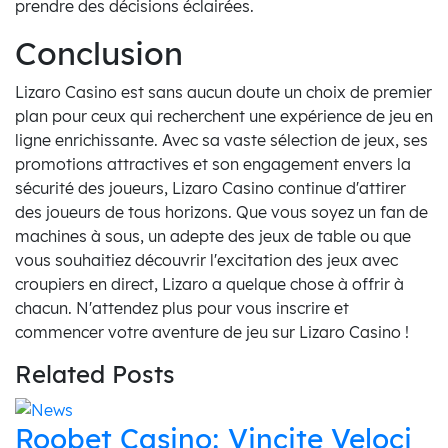
prendre des décisions éclairées.
Conclusion
Lizaro Casino est sans aucun doute un choix de premier
plan pour ceux qui recherchent une expérience de jeu en
ligne enrichissante. Avec sa vaste sélection de jeux, ses
promotions attractives et son engagement envers la
sécurité des joueurs, Lizaro Casino continue d'attirer
des joueurs de tous horizons. Que vous soyez un fan de
machines à sous, un adepte des jeux de table ou que
vous souhaitiez découvrir l'excitation des jeux avec
croupiers en direct, Lizaro a quelque chose à offrir à
chacun. N'attendez plus pour vous inscrire et
commencer votre aventure de jeu sur Lizaro Casino !
Related Posts
Roobet Casino: Vincite Veloci