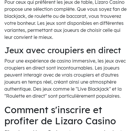
Pour ceux qui préfèrent les jeux de table, Lizaro Casino
propose une sélection complète. Que vous soyez fan de
blackjack, de roulette ou de baccarat, vous trouverez
votre bonheur. Les jeux sont disponibles en différentes
variantes, permettant aux joueurs de choisir celle qui
leur convient le mieux.
Jeux avec croupiers en direct
Pour une expérience de casino immersive, les jeux avec
croupiers en direct sont incontournables. Les joueurs
peuvent interagir avec de vrais croupiers et d'autres
joueurs en temps réel, créant ainsi une atmosphère
authentique. Des jeux comme le "Live Blackjack" et la
"Roulette en direct" sont particulièrement populaires.
Comment s'inscrire et
profiter de Lizaro Casino