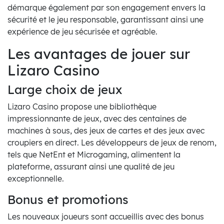
démarque également par son engagement envers la
sécurité et le jeu responsable, garantissant ainsi une
expérience de jeu sécurisée et agréable.
Les avantages de jouer sur
Lizaro Casino
Large choix de jeux
Lizaro Casino propose une bibliothèque
impressionnante de jeux, avec des centaines de
machines à sous, des jeux de cartes et des jeux avec
croupiers en direct. Les développeurs de jeux de renom,
tels que NetEnt et Microgaming, alimentent la
plateforme, assurant ainsi une qualité de jeu
exceptionnelle.
Bonus et promotions
Les nouveaux joueurs sont accueillis avec des bonus