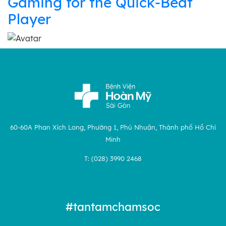
Gaming for the Quick‑Beat
Player
60-60A Phan Xích Long, Phường 1, Phú Nhuận, Thành phố Hồ Chí
Minh
T: (028) 3990 2468
#tantamchamsoc