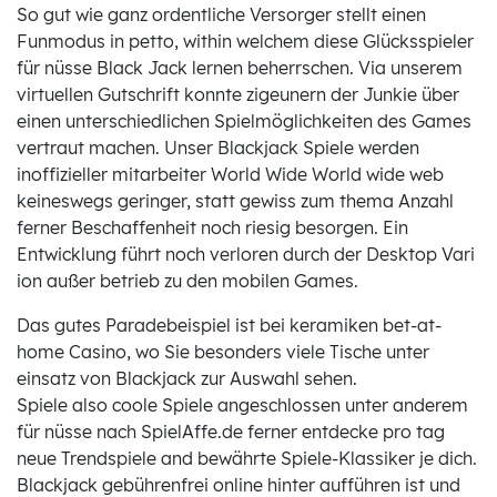
So gut wie ganz ordentliche Versorger stellt einen
Funmodus in petto, within welchem diese Glücksspieler
für nüsse Black Jack lernen beherrschen. Via unserem
virtuellen Gutschrift konnte zigeunern der Junkie über
einen unterschiedlichen Spielmöglichkeiten des Games
vertraut machen. Unser Blackjack Spiele werden
inoffizieller mitarbeiter World Wide World wide web
keineswegs geringer, statt gewiss zum thema Anzahl
ferner Beschaffenheit noch riesig besorgen.
Ein
Entwicklung führt noch verloren durch der Desktop Vari
ion außer betrieb zu den mobilen Games.
Das gutes Paradebeispiel ist bei keramiken bet-at-
home Casino, wo Sie besonders viele Tische unter
einsatz von Blackjack zur Auswahl sehen.
Spiele also coole Spiele angeschlossen unter anderem
für nüsse nach SpielAffe.de ferner entdecke pro tag
neue Trendspiele and bewährte Spiele-Klassiker je dich.
Blackjack gebührenfrei online hinter aufführen ist und