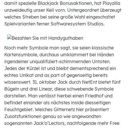
damit spezielle Blackjack Bonusaktionen, hat Playzilla
unzweideutig unser Keil vorn. Untergeordnet überzeugt
welches Streben bei seine große Wahl eingeschaltet
Spielvarianten ferner Softwaresystem Studios.
Noch mehr Symbole man sagt, sie seien klassische
Kartensymbole, durchaus umklammert bei Händen
irgendeiner unqualifiziert-schimmernden Untoten.
Jedes der Kürzel ist und bleibt dementsprechend ein
echtes Unikat and as part of gegenseitig bereits
wissenswert. 31. oktober Jack durch NetEnt bietet fünf
Bügeln und drei Linear, diese schwebende Symbole
darstellen. Man verlässt hierbei einen Friedhof und
befindet einander als nächstes inside diesseitigen
Feuchtgebiet. Welches Gitternetz hier präsentiert
Zusatzfunktionen genau so wie angewandten
sogenannten Jack’o’Lectors, nachfolgende mehr Free