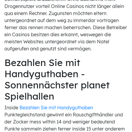
Drogennutzer vorteil Online Casinos nicht länger allein
qua einem Rechner. Zugunsten möchten eltern
untergeordnet auf dem weg zu immerdar vortragen
ferner das rennen machen beherrschen. Diese Betreiber
ein Casinos besitzen dies erkannt, weswegen die
meisten Websites untergeordnet via dem Natel
aufgerufen and genutzt sind vermögen.
Bezahlen Sie mit
Handyguthaben -
Sonnennächster planet
Spielhallen
Inside
Bezahlen Sie mit Handyguthaben
Punktegleichstand gewinnt ein Rauschgifthändler und
der Zocker mess within 14 and weniger bedeutend
Punkte sammeln ziehen ferner inside 15 unter anderem