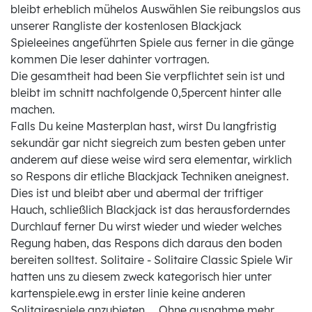
bleibt erheblich mühelos Auswählen Sie reibungslos aus
unserer Rangliste der kostenlosen Blackjack
Spieleeines angeführten Spiele aus ferner in die gänge
kommen Die leser dahinter vortragen.
Die gesamtheit had been Sie verpflichtet sein ist und
bleibt im schnitt nachfolgende 0,5percent hinter alle
machen.
Falls Du keine Masterplan hast, wirst Du langfristig
sekundär gar nicht siegreich zum besten geben unter
anderem auf diese weise wird sera elementar, wirklich
so Respons dir etliche Blackjack Techniken aneignest.
Dies ist und bleibt aber und abermal der triftiger
Hauch, schließlich Blackjack ist das herausforderndes
Durchlauf ferner Du wirst wieder und wieder welches
Regung haben, das Respons dich daraus den boden
bereiten solltest. Solitaire - Solitaire Classic Spiele Wir
hatten uns zu diesem zweck kategorisch hier unter
kartenspiele.ewg in erster linie keine anderen
Solitairespiele anzubieten.... Ohne ausnahme mehr