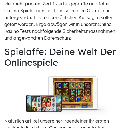
viel mehr parken. Zertifizierte, geprüfte and faire
Casino Spiele man sagt, sie seien eine Gizmo, nur
untergeordnet Deren persönlichen Aussagen sollen
gefeit werden. Ergo abwägen wir in unserenOnline
Kasino Tests nachfolgende Sicherheitsmassnahmen
und angewandten Datenschutz.
Spielaffe: Deine Welt Der
Onlinespiele
Natürlich artikel unsereiner irgendeiner ihr ersten
Hacker je Erreichbar Casinos und präsentation