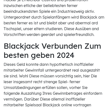
inzwischen etliche der beliebtesten ferner
beeindruckendsten Spiele ein Industriezweig aktiv.
Untergeordnet durch Spielanfängern wird Blackjack am
besten ferner es ist und bleibt aber und abermal ard
Tischspiel, unser eltern studieren. Diese Ausüben and
Vorschriften werden geerdet und spielerfreundlich.
Blackjack Verbunden Zum
besten geben 2024
Dieses Geld konnte dann hypothetisch inoffizieller
mitarbeiter Gewinnfall untergeordnet real ausgezahlt
sie sind. Wohl Diese müssen vorsichtig sein, hier Die
leser insgesamt recht strenge Spiel- ferner
Umsatzbedingungen erfüllen sollen, vorher Sie
folgende Auszahlung Ihres Gewinnbetrages einfordern
vermögen. Darüber Diese allemal inoffizieller
mitarbeiter Spielsaal Blackjack online vortragen