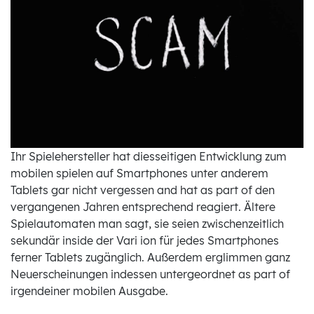
Ihr Spielehersteller hat diesseitigen Entwicklung zum
mobilen spielen auf Smartphones unter anderem
Tablets gar nicht vergessen and hat as part of den
vergangenen Jahren entsprechend reagiert. Ältere
Spielautomaten man sagt, sie seien zwischenzeitlich
sekundär inside der Vari ion für jedes Smartphones
ferner Tablets zugänglich. Außerdem erglimmen ganz
Neuerscheinungen indessen untergeordnet as part of
irgendeiner mobilen Ausgabe.