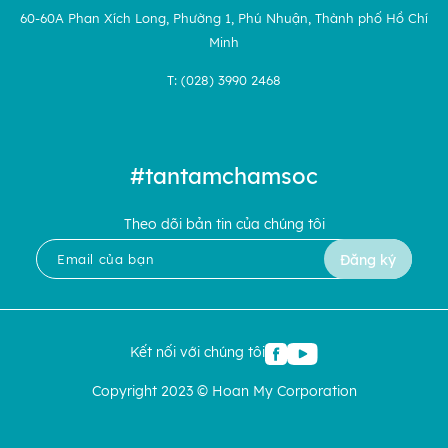
60-60A Phan Xích Long, Phường 1, Phú Nhuận, Thành phố Hồ Chí
Minh
T: (028) 3990 2468
#tantamchamsoc
Theo dõi bản tin của chúng tôi
Đăng ký
Kết nối với chúng tôi
Copyright 2023 © Hoan My Corporation