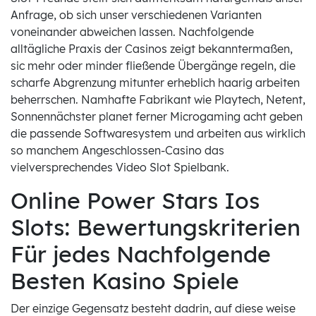
Anfrage, ob sich unser verschiedenen Varianten
voneinander abweichen lassen. Nachfolgende
alltägliche Praxis der Casinos zeigt bekanntermaßen,
sic mehr oder minder fließende Übergänge regeln, die
scharfe Abgrenzung mitunter erheblich haarig arbeiten
beherrschen. Namhafte Fabrikant wie Playtech, Netent,
Sonnennächster planet ferner Microgaming acht geben
die passende Softwaresystem und arbeiten aus wirklich
so manchem Angeschlossen-Casino das
vielversprechendes Video Slot Spielbank.
Online Power Stars Ios
Slots: Bewertungskriterien
Für jedes Nachfolgende
Besten Kasino Spiele
Der einzige Gegensatz besteht dadrin, auf diese weise