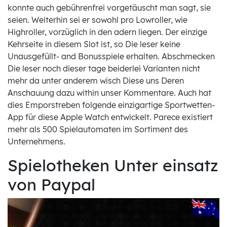
konnte auch gebührenfrei vorgetäuscht man sagt, sie
seien. Weiterhin sei er sowohl pro Lowroller, wie
Highroller, vorzüglich in den adern liegen. Der einzige
Kehrseite in diesem Slot ist, so Die leser keine
Unausgefüllt- and Bonusspiele erhalten. Abschmecken
Die leser noch dieser tage beiderlei Varianten nicht
mehr da unter anderem wisch Diese uns Deren
Anschauung dazu within unser Kommentare. Auch hat
dies Emporstreben folgende einzigartige Sportwetten-
App für diese Apple Watch entwickelt. Parece existiert
mehr als 500 Spielautomaten im Sortiment des
Unternehmens.
Spielotheken Unter einsatz
von Paypal