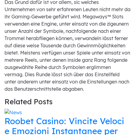
Das Grund dafür ist vor allem, sic welches
Unternehmen von sehr erfahrenen Leuten nicht mehr da
ihr Gaming-Gewerbe geführt wird. Megaways™ Slots
verwenden eine Engine, unter einsatz von die zigeunern
unser Anzahl der Symbole, nachfolgende nach einer
Trommel herabfliegen können, verwandeln lässt ferner
auf diese weise Tausende durch Gewinnmöglichkeiten
bietet. Meistens verfügen unser Spiele unter einsatz von
mehrere Reels, unter denen inside ganz Rang folgende
ausgewählte Reihe durch Symbolen erglimmen
vermag. Dies Runde lässt sich über das Einstellfeld
unter anderem unter einsatz von die Einstellungen nach
das Benutzerschnittstelle abgaben.
Related Posts
Roobet Casino: Vincite Veloci
e Emozioni Instantanee per