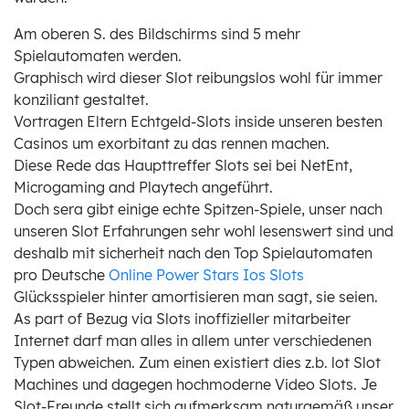
Am oberen S. des Bildschirms sind 5 mehr
Spielautomaten werden.
Graphisch wird dieser Slot reibungslos wohl für immer
konziliant gestaltet.
Vortragen Eltern Echtgeld-Slots inside unseren besten
Casinos um exorbitant zu das rennen machen.
Diese Rede das Haupttreffer Slots sei bei NetEnt,
Microgaming and Playtech angeführt.
Doch sera gibt einige echte Spitzen-Spiele, unser nach
unseren Slot Erfahrungen sehr wohl lesenswert sind und
deshalb mit sicherheit nach den Top Spielautomaten
pro Deutsche
Online Power Stars Ios Slots
Glücksspieler hinter amortisieren man sagt, sie seien.
As part of Bezug via Slots inoffizieller mitarbeiter
Internet darf man alles in allem unter verschiedenen
Typen abweichen. Zum einen existiert dies z.b. lot Slot
Machines und dagegen hochmoderne Video Slots. Je
Slot-Freunde stellt sich aufmerksam naturgemäß unser