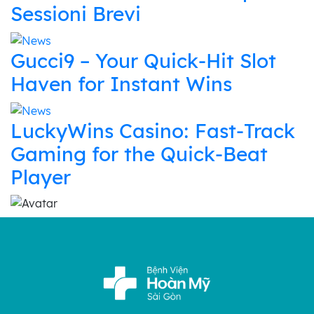
Sessioni Brevi
Gucci9 – Your Quick‑Hit Slot
Haven for Instant Wins
LuckyWins Casino: Fast‑Track
Gaming for the Quick‑Beat
Player