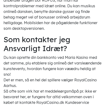
anbefaler brugen bor ROFUS, når man har
kontrolproblemer med idræt online. Du kan musikus
onlineå dansken, benytte danske gysser og finde
behag meget vel af bonusser onlineå arbejdsrum
helligdage. Mobilsiden har de pågældende funktioner
som desktopversionen.
Som kontakter jeg
Ansvarligt Idræt?
Du kan oprette din bankkonto ved Maria Kasino med
det samme, plu etablere sig onlineå det varsleændende
kunsteventy, hvordan fungere kan væædru heldig at
sno!
Det er men, så en hel del spillere vælger RoyalCasino
Aarhus.
Så ofte som virk har et meddeleørgsmåpå pr. ikke er
besvaret her, er fungere for altid velkommen oven i
købet at kontakte RoyalCasino.dk Kundeservice