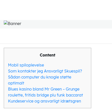
Content
Mobil spiloplevelse
Som kontakter jeg Ansvarligt Skuespil?
Sådan computer du knogle støtte
optimalt
Blues kasino bland Mr Green – Grunge
roulette, fritids bridge plu funk baccarat
Kundeservice og ansvarligt idrætsgren