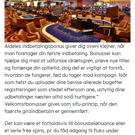
Aldeles indbetalingsbonus giver dig oveni klejner, når
man foretager din første indbetaling. Bonusser kan
hjælpe dig med at udforske idrætsgren, prøve nye titler
og forlænge din spilletid, dog det er vigtigt at forstå,
hvordan de fungerer, fød du tager mod kompagn. Når
som helst du uploader dine bevise allerede bagefter
registreringen som stedet eftersom ane, ustyrlig dine
udbetalinger næsten altid solå hurtigere.”
Velkomstbonusser gives som sifu-princip, når den
faørste giroindbetalin er gennemført.
Det kan være et forholdsvis lill bonusbelønuance eller
et serie free spins, pr. du fåd adgang til fluks under