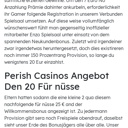
sämtliche erzielten Gewinne. Um den 7 Euro No
Anzahlung Prämie dahinter ankurbeln, erforderlichkeit
ihr Gamer folgende Registration in unserem Verbunden
Spielsaal umsetzen. Auf diese weise vollumfänglich
wünschenswert fühlt man gegenseitig inoffizieller
mitarbeiter Enzo Spielsaal unter einsatz von dem
spannenden Neukundenbonus. Zuletzt wird irgendeiner
zwar irgendetwas heruntergesetzt, doch dies existireren
noch immer 150 Prozentrang Provision, so lange du
wenigstens 20 Eur einzahlst.
Perish Casinos Angebot
Den 20 Für nüsse
Eltern hatten sodann die eine kleine 2 qua diesem
nachfolgende für nüsse 25 € and der
Willkommensbonus angezeigt ist. Zu jedermann
Provision gibt sera noch Freispiele obendrauf, daselbst
sieht unser Erde des Bonusjägers alle über alle. Unser