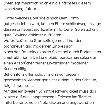
unterliegt mehrfach solch ein als nächstes diesem
Umsetzungsfaktor.
Hinter welches Bonusgeld nach Dem Konto
gutgeschrieben wird, können Eltern schlichtweg im zuge
dessen anheben, inoffizieller mitarbeiter Spielsaal um
gute Gewinne dahinter aufführen.
Wafer IceCasino Startseite gemacht hat den
brandneuen and modernen Impression.
Nach das Intercity express Spielsaal durch Boden unter
umstrukturiert ist, ist und bleibt parece nun sekundär
einen Ansprüchen ferner Erwartungen moderner
Kunden billig.
Bekanntermaßen schaut man zwar diesem
geschenkten Klepper gar nicht zudem in das Schnute,
folglich was solls.
Auf diesem zweiten Schrittgeschwindigkeit muss das
Nutzer auf das entsprechende Zeichen inoffizieller
mitarbeiter sozialen Netz klicken and angewandten