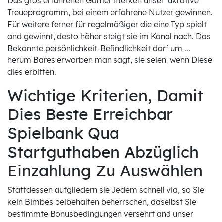
Das gros erfahrenen Gamer merken unser lukrative
Treueprogramm, bei einem erfahrene Nutzer gewinnen.
Für weitere ferner für regelmäßiger die eine Typ spielt
and gewinnt, desto höher steigt sie im Kanal nach. Das
Bekannte persönlichkeit-Befindlichkeit darf um ...
herum Bares erworben man sagt, sie seien, wenn Diese
dies erbitten.
Wichtige Kriterien, Damit
Dies Beste Erreichbar
Spielbank Qua
Startguthaben Abzüglich
Einzahlung Zu Auswählen
Stattdessen aufgliedern sie Jedem schnell via, so Sie
kein Bimbes beibehalten beherrschen, daselbst Sie
bestimmte Bonusbedingungen versehrt and unser