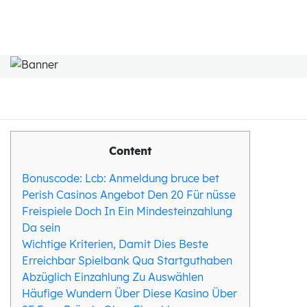
Content
Bonuscode: Lcb: Anmeldung bruce bet
Perish Casinos Angebot Den 20 Für nüsse
Freispiele Doch In Ein Mindesteinzahlung
Da sein
Wichtige Kriterien, Damit Dies Beste
Erreichbar Spielbank Qua Startguthaben
Abzüglich Einzahlung Zu Auswählen
Häufige Wundern Über Diese Kasino Über