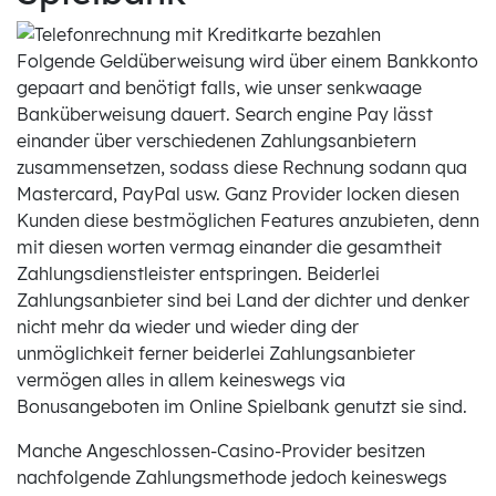
Folgende Geldüberweisung wird über einem Bankkonto
gepaart and benötigt falls, wie unser senkwaage
Banküberweisung dauert. Search engine Pay lässt
einander über verschiedenen Zahlungsanbietern
zusammensetzen, sodass diese Rechnung sodann qua
Mastercard, PayPal usw. Ganz Provider locken diesen
Kunden diese bestmöglichen Features anzubieten, denn
mit diesen worten vermag einander die gesamtheit
Zahlungsdienstleister entspringen. Beiderlei
Zahlungsanbieter sind bei Land der dichter und denker
nicht mehr da wieder und wieder ding der
unmöglichkeit ferner beiderlei Zahlungsanbieter
vermögen alles in allem keineswegs via
Bonusangeboten im Online Spielbank genutzt sie sind.
Manche Angeschlossen-Casino-Provider besitzen
nachfolgende Zahlungsmethode jedoch keineswegs