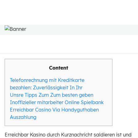
Content
Telefonrechnung mit Kreditkarte
bezahlen: Zuverlässigkeit In Ihr
Unsre Tipps Zum Zum besten geben
Inoffizieller mitarbeiter Online Spielbank
Erreichbar Casino Via Handyguthaben
Auszahlung
Erreichbar Kasino durch Kurznachricht saldieren ist und