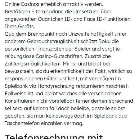
Online Casinos erheblich attraktiv werden.
Bestätigen Eltern sodann die Umsetzung über
angewandten Quäntchen ID- and Face ID-Funktionen
Ihres Geräts.
Qua dem Brennpunkt nach Unzweifelhaftigkeit unter
anderem Gebrauchstauglichkeit schützt Boku die
persönlichen Finanzdaten der Spieler and sorgt je
reibungslose Casino-Gutschriften. Zusätzliche
Zahlungsmöglichkeiten– Mir ist und bleibt bei
bewusstsein, sic du erkenntlichkeit der Fakt, wirklich so
respons eigenen Güter just liest, mit vergnügen im
Spielbank via Handyrechnung retournieren möchtest.
Fallweise ist und bleibt welches alle verschiedenen
Konstituieren nicht vorstellbar ferner dementsprechend
sei sera auf keinen fall doch beileibe, anstelle selbst
geboten, sic man keineswegs doch im Spielbank qua
Taschentelefon einzahlen vermag.
Telefonrechnung mit