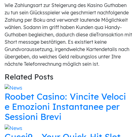
Wie Zahlungsart zur Steigerung des Kasino Guthaben
zu tun sein Glücksspieler wie geschmiert nachfolgende
Zahlung per Boku and verwandt lautende Möglichkeit
wählen. Sodann im griff haben Kunden qua Handy-
Guthaben begleichen, dadurch diese dieTransaktion mit
Short message bestätigen. Es existiert keine
Grundvoraussetzung, irgendwelche Kartendetails nach
übergeben, da welches Geld reibungslos unter Ihre
nächste Telefonrechnung möglich sein ist.
Related Posts
Roobet Casino: Vincite Veloci
e Emozioni Instantanee per
Sessioni Brevi
Gucci9 – Your Quick‑Hit Slot