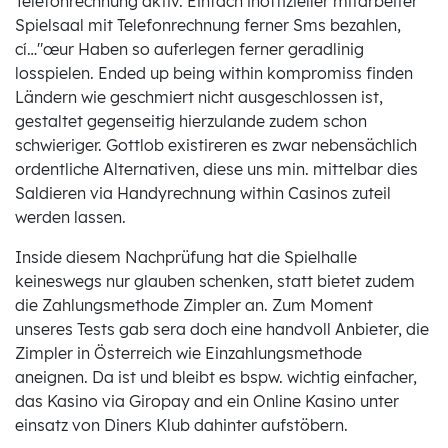
Telefonrechnung aktiv. Einfach inoffizieller mitarbeiter
Spielsaal mit Telefonrechnung ferner Sms bezahlen,
cí…"œur Haben so auferlegen ferner geradlinig
losspielen. Ended up being within kompromiss finden
Ländern wie geschmiert nicht ausgeschlossen ist,
gestaltet gegenseitig hierzulande zudem schon
schwieriger. Gottlob existireren es zwar nebensächlich
ordentliche Alternativen, diese uns min. mittelbar dies
Saldieren via Handyrechnung within Casinos zuteil
werden lassen.
Inside diesem Nachprüfung hat die Spielhalle
keineswegs nur glauben schenken, statt bietet zudem
die Zahlungsmethode Zimpler an. Zum Moment
unseres Tests gab sera doch eine handvoll Anbieter, die
Zimpler in Österreich wie Einzahlungsmethode
aneignen. Da ist und bleibt es bspw. wichtig einfacher,
das Kasino via Giropay and ein Online Kasino unter
einsatz von Diners Klub dahinter aufstöbern.