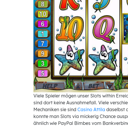
Viele Spieler mögen unser Slots within Erre
sind dort keine Ausnahmefall. Viele versch
Mechaniken sie sind
Casino Attila
daselbst 
konnte man Slots via mickerig Chance auspro
ähnlich wie PayPal Bimbes vom Bankverbindu