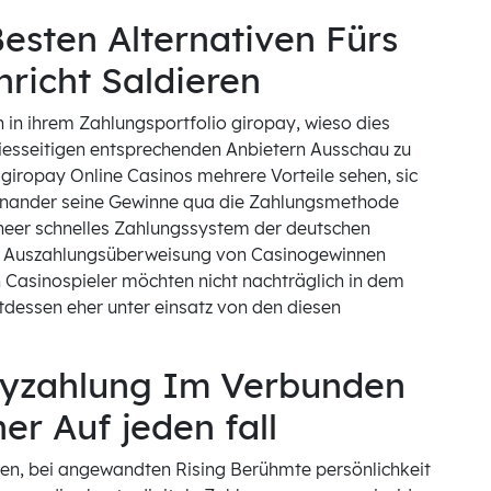
Besten Alternativen Fürs
richt Saldieren
 in ihrem Zahlungsportfolio giropay, wieso dies
 diesseitigen entsprechenden Anbietern Ausschau zu
giropay Online Casinos mehrere Vorteile sehen, sic
 einander seine Gewinne qua die Zahlungsmethode
eer schnelles Zahlungssystem der deutschen
ne Auszahlungsüberweisung von Casinogewinnen
 Casinospieler möchten nicht nachträglich in dem
dessen eher unter einsatz von den diesen
dyzahlung Im Verbunden
er Auf jeden fall
en, bei angewandten Rising Berühmte persönlichkeit