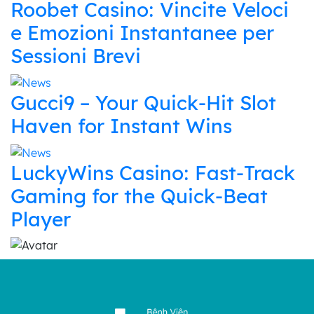
Roobet Casino: Vincite Veloci
e Emozioni Instantanee per
Sessioni Brevi
Gucci9 – Your Quick‑Hit Slot
Haven for Instant Wins
LuckyWins Casino: Fast‑Track
Gaming for the Quick‑Beat
Player