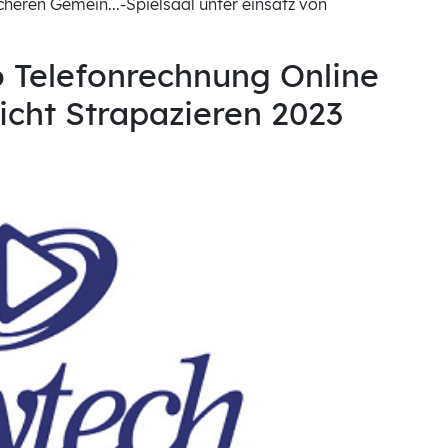
heren Gemein...-Spielsaal unter einsatz von
o Telefonrechnung Online
icht Strapazieren 2023