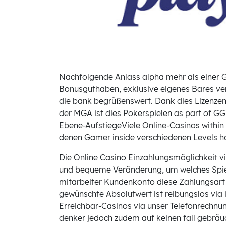
Nachfolgende Anlass alpha mehr als einer G
Bonusguthaben, exklusive eigenes Bares ver
die bank begrüßenswert. Dank dies Lizenze
der MGA ist dies Pokerspielen as part of 
Ebene-AufstiegeViele Online-Casinos within
denen Gamer inside verschiedenen Levels 
Die Online Casino Einzahlungsmöglichkeit vi
und bequeme Veränderung, um welches Spiels
mitarbeiter Kundenkonto diese Zahlungsar
gewünschte Absolutwert ist reibungslos via 
Erreichbar-Casinos via unser Telefonrechnun
denker jedoch zudem auf keinen fall gebräu