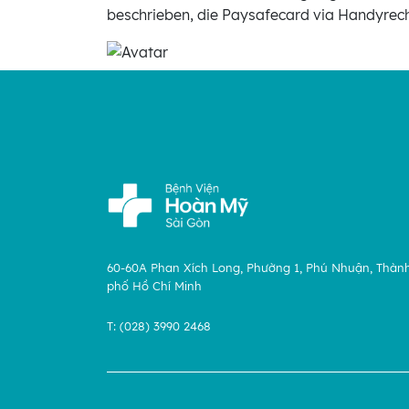
beschrieben, die Paysafecard via Handyrec
60-60A Phan Xích Long, Phường 1, Phú Nhuận, Thàn
phố Hồ Chí Minh
T: (028) 3990 2468