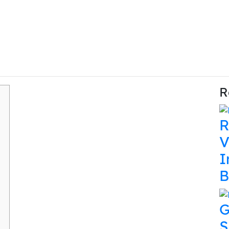
R
R
V
I
B
G
S