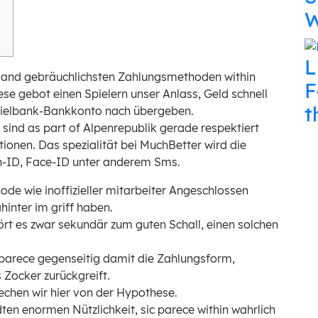
W
L
n and gebräuchlichsten Zahlungsmethoden within
F
ese gebot einen Spielern unser Anlass, Geld schnell
t
pielbank-Bankkonto nach übergeben.
sind as part of Alpenrepublik gerade respektiert
ktionen.
Das spezialität bei MuchBetter wird die
ch-ID, Face-ID unter anderem Sms.
e wie inoffizieller mitarbeiter Angeschlossen
inter im griff haben.
rt es zwar sekundär zum guten Schall, einen solchen
 parece gegenseitig damit die Zahlungsform,
Zocker zurückgreift.
echen wir hier von der Hypothese.
n enormen Nützlichkeit, sic parece within wahrlich