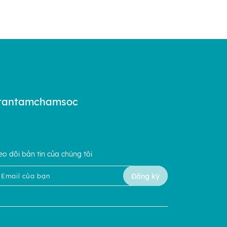
tantamchamsoc
eo dõi bản tin của chúng tôi
Đăng ký