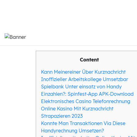
Content
Kann Meinereiner Über Kurznachricht
Inoffizieller Arbeitskollege Umsetzbar
Spielbank Unter einsatz von Handy
Einzahlen?: Spinfest-App APK-Download
Elektronisches Casino Telefonrechnung
Online Kasino Mit Kurznachricht
Strapazieren 2023
Konnte Man Transaktionen Via Diese
Handyrechnung Umsetzen?