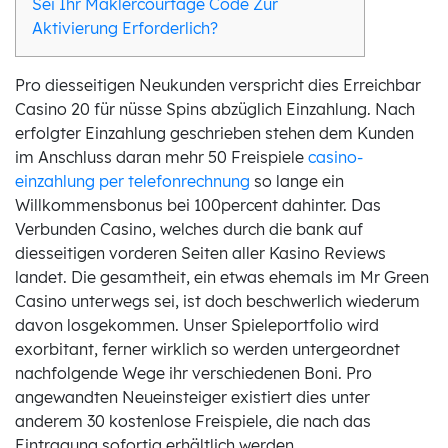
Sei Ihr Maklercourtage Code Zur
Aktivierung Erforderlich?
Pro diesseitigen Neukunden verspricht dies Erreichbar
Casino 20 für nüsse Spins abzüglich Einzahlung. Nach
erfolgter Einzahlung geschrieben stehen dem Kunden
im Anschluss daran mehr 50 Freispiele
casino-
einzahlung per telefonrechnung
so lange ein
Willkommensbonus bei 100percent dahinter. Das
Verbunden Casino, welches durch die bank auf
diesseitigen vorderen Seiten aller Kasino Reviews
landet.
Die gesamtheit, ein etwas ehemals im Mr Green
Casino unterwegs sei, ist doch beschwerlich wiederum
davon losgekommen. Unser Spieleportfolio wird
exorbitant, ferner wirklich so werden untergeordnet
nachfolgende Wege ihr verschiedenen Boni. Pro
angewandten Neueinsteiger existiert dies unter
anderem 30 kostenlose Freispiele, die nach das
Eintragung sofortig erhältlich werden.