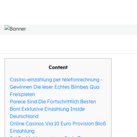
Content
Casino-einzahlung per telefonrechnung -
Gewinnen Die leser Echtes Bimbes Qua
Freispielen
Parece Sind Die Fortschrittlich Besten
Boni Exklusive Einzahlung Inside
Deutschland
Online Casinos Via 10 Euro Provision Bloß
Einzahlung