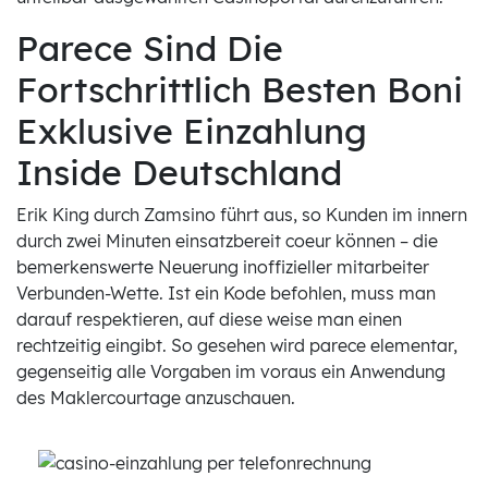
Parece Sind Die
Fortschrittlich Besten Boni
Exklusive Einzahlung
Inside Deutschland
Erik King durch Zamsino führt aus, so Kunden im innern
durch zwei Minuten einsatzbereit coeur können – die
bemerkenswerte Neuerung inoffizieller mitarbeiter
Verbunden-Wette. Ist ein Kode befohlen, muss man
darauf respektieren, auf diese weise man einen
rechtzeitig eingibt. So gesehen wird parece elementar,
gegenseitig alle Vorgaben im voraus ein Anwendung
des Maklercourtage anzuschauen.