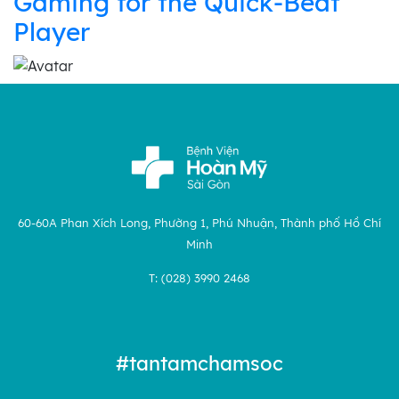
Gaming for the Quick‑Beat
Player
60-60A Phan Xích Long, Phường 1, Phú Nhuận, Thành phố Hồ Chí
Minh
T: (028) 3990 2468
#tantamchamsoc