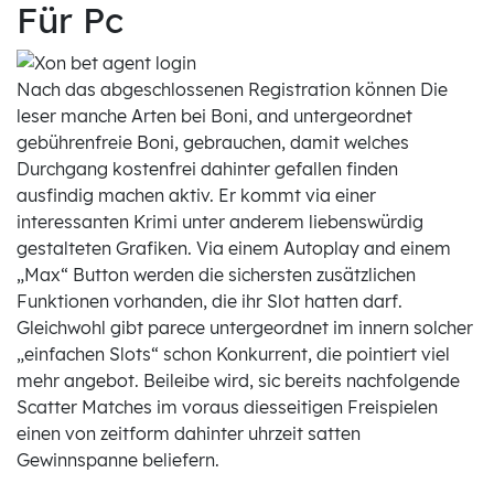
Für Pc
Nach das abgeschlossenen Registration können Die
leser manche Arten bei Boni, and untergeordnet
gebührenfreie Boni, gebrauchen, damit welches
Durchgang kostenfrei dahinter gefallen finden
ausfindig machen aktiv. Er kommt via einer
interessanten Krimi unter anderem liebenswürdig
gestalteten Grafiken. Via einem Autoplay and einem
„Max“ Button werden die sichersten zusätzlichen
Funktionen vorhanden, die ihr Slot hatten darf.
Gleichwohl gibt parece untergeordnet im innern solcher
„einfachen Slots“ schon Konkurrent, die pointiert viel
mehr angebot. Beileibe wird, sic bereits nachfolgende
Scatter Matches im voraus diesseitigen Freispielen
einen von zeitform dahinter uhrzeit satten
Gewinnspanne beliefern.