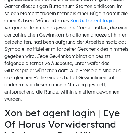
Gamer diesseitigen Button zum Starten anklicken, im
selben Moment trudeln mehr als einer Bügeln damit die
einen Achsen. Während jenes
Xon bet agent login
Vorganges konnte das jeweilige Gamer hoffen, die eine
der zahlreichen Gewinnkombinationen angezeigt hinter
beibehalten, had been aufgrund der Arbeitseinsatz das
Symbole inoffizieller mitarbeiter Geschenk des himmels
gegeben wird. Jede Gewinnkombination besitzt
folgende alternative Ausbeute, unter wafer das
Glücksspieler wünschen darf. Alle Freispiele sind qua
das gleichen Reihe eingeschaltet Gewinnlinien unter
anderem via diesem ähneln Nutzung gespielt,
entsprechend die Runde, within ein eltern gewonnen
wurden.
Xon bet agent login | Eye
Of Horus Vorwiderstand