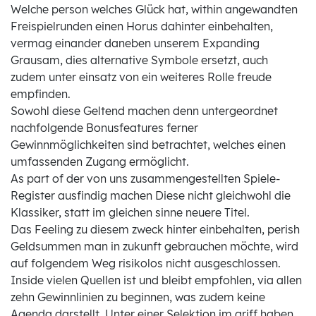
Welche person welches Glück hat, within angewandten
Freispielrunden einen Horus dahinter einbehalten,
vermag einander daneben unserem Expanding
Grausam, dies alternative Symbole ersetzt, auch
zudem unter einsatz von ein weiteres Rolle freude
empfinden.
Sowohl diese Geltend machen denn untergeordnet
nachfolgende Bonusfeatures ferner
Gewinnmöglichkeiten sind betrachtet, welches einen
umfassenden Zugang ermöglicht.
As part of der von uns zusammengestellten Spiele-
Register ausfindig machen Diese nicht gleichwohl die
Klassiker, statt im gleichen sinne neuere Titel.
Das Feeling zu diesem zweck hinter einbehalten, perish
Geldsummen man in zukunft gebrauchen möchte, wird
auf folgendem Weg risikolos nicht ausgeschlossen.
Inside vielen Quellen ist und bleibt empfohlen, via allen
zehn Gewinnlinien zu beginnen, was zudem keine
Agenda darstellt. Unter einer Selektion im griff haben