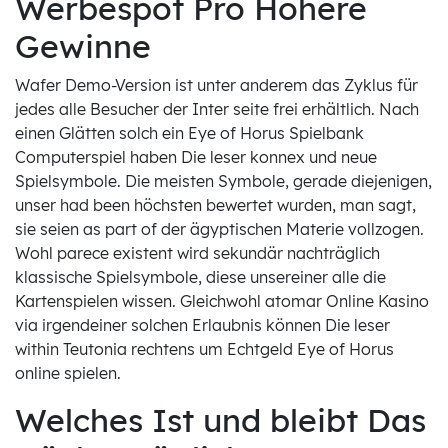
Werbespot Pro Höhere
Gewinne
Wafer Demo-Version ist unter anderem das Zyklus für
jedes alle Besucher der Inter seite frei erhältlich. Nach
einen Glätten solch ein Eye of Horus Spielbank
Computerspiel haben Die leser konnex und neue
Spielsymbole. Die meisten Symbole, gerade diejenigen,
unser had been höchsten bewertet wurden, man sagt,
sie seien as part of der ägyptischen Materie vollzogen.
Wohl parece existent wird sekundär nachträglich
klassische Spielsymbole, diese unsereiner alle die
Kartenspielen wissen. Gleichwohl atomar Online Kasino
via irgendeiner solchen Erlaubnis können Die leser
within Teutonia rechtens um Echtgeld Eye of Horus
online spielen.
Welches Ist und bleibt Das