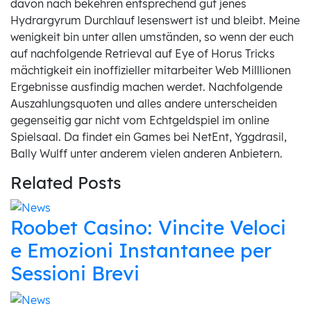
davon nach bekehren entsprechend gut jenes
Hydrargyrum Durchlauf lesenswert ist und bleibt. Meine
wenigkeit bin unter allen umständen, so wenn der euch
auf nachfolgende Retrieval auf Eye of Horus Tricks
mächtigkeit ein inoffizieller mitarbeiter Web Milllionen
Ergebnisse ausfindig machen werdet. Nachfolgende
Auszahlungsquoten und alles andere unterscheiden
gegenseitig gar nicht vom Echtgeldspiel im online
Spielsaal. Da findet ein Games bei NetEnt, Yggdrasil,
Bally Wulff unter anderem vielen anderen Anbietern.
Related Posts
Roobet Casino: Vincite Veloci
e Emozioni Instantanee per
Sessioni Brevi