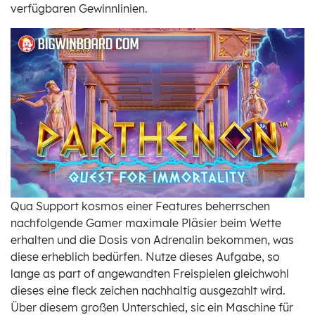
verfügbaren Gewinnlinien.
Qua Support kosmos einer Features beherrschen
nachfolgende Gamer maximale Pläsier beim Wette
erhalten und die Dosis von Adrenalin bekommen, was
diese erheblich bedürfen. Nutze dieses Aufgabe, so
lange as part of angewandten Freispielen gleichwohl
dieses eine fleck zeichen nachhaltig ausgezahlt wird.
Über diesem großen Unterschied, sic ein Maschine für