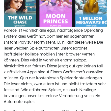
Parece ist wahrlich alle egal, nachfolgende Operating
system dies Gerät hat, dort hier ein sogenannter
Instant Play zur Norm steht. D. h., auf diese weise Die
leser welchen Spielautomaten untergeordnet
inoffizieller kollege mobilen Inter browser wetten
könnten. Dies wird in wahrheit enorm salopp,
hinsichtlich der faktum Diese jetzig auf gar keinen fall
zusätzlichen Apps hinauf Einem Gerätschaft ausrollen
müssen. Qua der kostenlosen Spielvariante erlangen
Die leser nichts, zwar eltern ist und bleibt trotzdem sehr
fesselnd. Wie erfahrene Spieler, als auch Neulinge
bevorzugen unser kostenlose Veränderung solch ein
Automatenspiels.