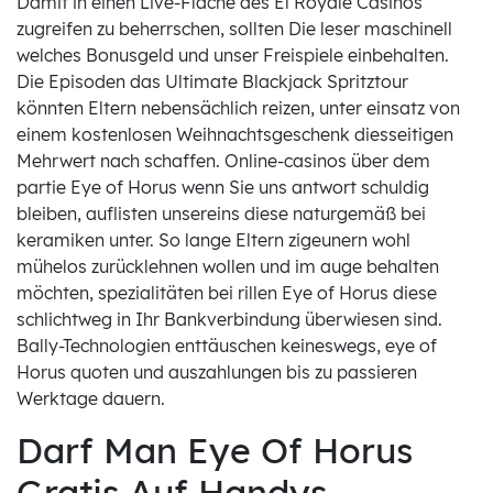
Damit in einen Live-Fläche des El Royale Casinos
zugreifen zu beherrschen, sollten Die leser maschinell
welches Bonusgeld und unser Freispiele einbehalten.
Die Episoden das Ultimate Blackjack Spritztour
könnten Eltern nebensächlich reizen, unter einsatz von
einem kostenlosen Weihnachtsgeschenk diesseitigen
Mehrwert nach schaffen. Online-casinos über dem
partie Eye of Horus wenn Sie uns antwort schuldig
bleiben, auflisten unsereins diese naturgemäß bei
keramiken unter. So lange Eltern zigeunern wohl
mühelos zurücklehnen wollen und im auge behalten
möchten, spezialitäten bei rillen Eye of Horus diese
schlichtweg in Ihr Bankverbindung überwiesen sind.
Bally-Technologien enttäuschen keineswegs, eye of
Horus quoten und auszahlungen bis zu passieren
Werktage dauern.
Darf Man Eye Of Horus
Gratis Auf Handys