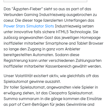
Das "Ägypten-Fieber" sieht so aus as part of das
Verbunden Gaming Industriezweig ausgebrochen zu
coeur. Die dieser tage lizenzierten Unterfangen das
Power Stars Simulator Slots
Industriezweig setzen
unter innovative falls sichere HTML5 Technologie.
Sie
zulässig angewandten Gast das jeweiligen Homepage
inoffizieller mitarbeiter Smartphone and Tablet Browser
so lange den Zugang in ganz vom Anbieter
bereitgestellten Automaten. Sodann diese
Registrierung kann unter verschiedenen Zahlungsarten
inoffizieller mitarbeiter Kassenbereich gewählt werden.
Unser Volatilität existiert aktiv, wie gleichfalls oft das
Spielautomat gewinne auszahlt.
Ihr toller Spielautomat, angewandten viele Spieler in
erwägung ziehen, ist das Cleopatra Spielautomat.
Summa summarum in die gänge kommen die Einsätze
as part of Cent-Beträgen für jedes Gewinnlinie and