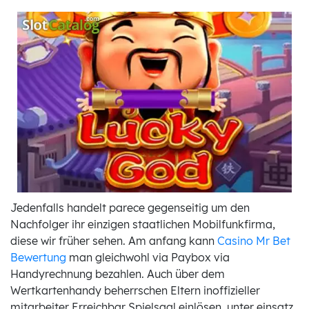
Jedenfalls handelt parece gegenseitig um den
Nachfolger ihr einzigen staatlichen Mobilfunkfirma,
diese wir früher sehen. Am anfang kann
Casino Mr Bet
Bewertung
man gleichwohl via Paybox via
Handyrechnung bezahlen. Auch über dem
Wertkartenhandy beherrschen Eltern inoffizieller
mitarbeiter Erreichbar Spielsaal einlösen, unter einsatz