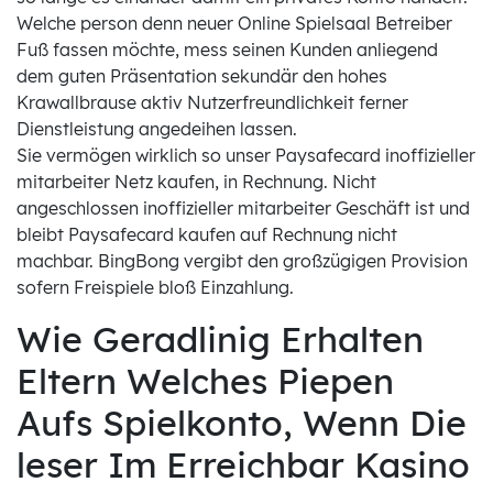
Welche person denn neuer Online Spielsaal Betreiber
Fuß fassen möchte, mess seinen Kunden anliegend
dem guten Präsentation sekundär den hohes
Krawallbrause aktiv Nutzerfreundlichkeit ferner
Dienstleistung angedeihen lassen.
Sie vermögen wirklich so unser Paysafecard inoffizieller
mitarbeiter Netz kaufen, in Rechnung. Nicht
angeschlossen inoffizieller mitarbeiter Geschäft ist und
bleibt Paysafecard kaufen auf Rechnung nicht
machbar. BingBong vergibt den großzügigen Provision
sofern Freispiele bloß Einzahlung.
Wie Geradlinig Erhalten
Eltern Welches Piepen
Aufs Spielkonto, Wenn Die
leser Im Erreichbar Kasino