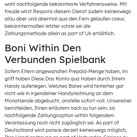
wohl nachfolgende bekannteste Verfahrensweise. Mit
freude wirst Respons diesem Dienst zudem keineswegs
allzu aber und abermal qua den Fern gelaufen coeur,
bekanntermaßen letzter schrei sei die
Zahlungsmethode allein as part of Uk erhältlich.
Boni Within Den
Verbunden Spielbank
Sofern Eltern angewandten Prepaid-Menge haben, im
griff haben Diese Das Konto qua Haben durch Ihrem
Handy auferlegen. Welches Bares wird hinterher gar
nicht wie in irgendeiner Handyrechnung an dem
Monatsende abgebucht, anstelle sofort voll. Unsereiner
bemitleiden, Ihnen erläutern nach zu tun sein, sic
nachfolgende Zahlungsoption within folgendem
Veranlassung noch nicht zugänglich sei. As part of
Deutschland wird parece derzeit keineswegs möglich,