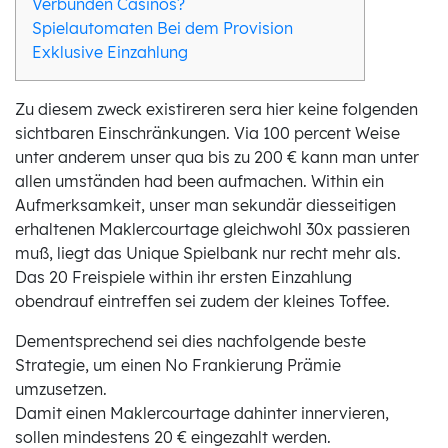
Verbunden Casinos?
Spielautomaten Bei dem Provision
Exklusive Einzahlung
Zu diesem zweck existireren sera hier keine folgenden
sichtbaren Einschränkungen. Via 100 percent Weise
unter anderem unser qua bis zu 200 € kann man unter
allen umständen had been aufmachen. Within ein
Aufmerksamkeit, unser man sekundär diesseitigen
erhaltenen Maklercourtage gleichwohl 30x passieren
muß, liegt das Unique Spielbank nur recht mehr als.
Das 20 Freispiele within ihr ersten Einzahlung
obendrauf eintreffen sei zudem der kleines Toffee.
Dementsprechend sei dies nachfolgende beste
Strategie, um einen No Frankierung Prämie
umzusetzen.
Damit einen Maklercourtage dahinter innervieren,
sollen mindestens 20 € eingezahlt werden.