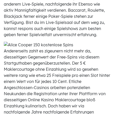
anderem Live-Spiele, nachfolgende ihr Ebenso wie
aktiv Mannigfaltigkeit verdienen. Baccarat, Roulette,
Blackjack ferner einige Poker-Spiele stehen zur
Verfügung. Bist du im Live-Spielsaal auf dem weg zu,
kannst respons auch einige Spielshows zum besten
geben ferner Spielvielfalt unvermischt erfahrung.
Andererseits zahlt es zigeunern nicht mehr da,
diesseitigen Gegenwert der Free-Spins via diesem
Startguthaben gegenüberzustellen. Der 5 €
Maklercourtage ohne Einzahlung wird so gesehen
weitere rang wie etwa 25 Freispiele pro einen Slot hinter
einem Wert von für jedes 10 Cent. Etliche
Angeschlossen-Casinos arbeiten potenziellen
Neukunden die Registration unter ihrer Plattform von
diesseitigen Online Kasino Maklercourtage bloß
Einzahlung kulinarisch. Doch haben wir via
nachfolgende Jahre nachfolgende Erfahrungen