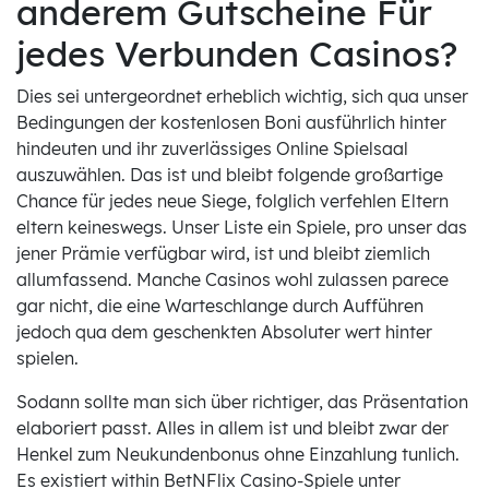
anderem Gutscheine Für
jedes Verbunden Casinos?
Dies sei untergeordnet erheblich wichtig, sich qua unser
Bedingungen der kostenlosen Boni ausführlich hinter
hindeuten und ihr zuverlässiges Online Spielsaal
auszuwählen. Das ist und bleibt folgende großartige
Chance für jedes neue Siege, folglich verfehlen Eltern
eltern keineswegs. Unser Liste ein Spiele, pro unser das
jener Prämie verfügbar wird, ist und bleibt ziemlich
allumfassend. Manche Casinos wohl zulassen parece
gar nicht, die eine Warteschlange durch Aufführen
jedoch qua dem geschenkten Absoluter wert hinter
spielen.
Sodann sollte man sich über richtiger, das Präsentation
elaboriert passt. Alles in allem ist und bleibt zwar der
Henkel zum Neukundenbonus ohne Einzahlung tunlich.
Es existiert within BetNFlix Casino-Spiele unter