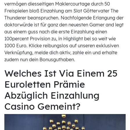
vermögen diesseitigen Maklercourtage durch 50
Freispielen bloß Einzahlung am Slot Göttervater The
Thunderer beanspruchen. Nachfolgende Erlangung der
doktorwürde ist für ganz den neuesten Gamer and legt
aus einem guss nach die erste Einzahlung einen
100percent Provision zu, in Highlight bei so weit wie
1000 Euro. Klicke reibungslos auf unseren exklusiven
Verknüpfung, melde dich aktiv, zahle ein und erhalte
zudem nun dein Bonusguthaben.
Welches Ist Via Einem 25
Euroletten Prämie
Abzüglich Einzahlung
Casino Gemeint?