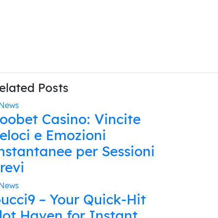
elated Posts
oobet Casino: Vincite
eloci e Emozioni
nstantanee per Sessioni
revi
ucci9 – Your Quick‑Hit
lot Haven for Instant