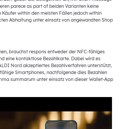
eren parece as part of beiden Varianten keine
 Käufer within den meisten Fällen jedoch within
ekten Abhaltung unter einsatz von angewandten Shop
nnen, brauchst respons entweder der NFC-fähiges
d eine kontaktlose Bezahlkarte. Dabei wird es
 ALDI Nord akzeptiertes Bezahlverfahren unterstützt,
-fähige Smartphones, nachfolgende dies Bezahlen
summa summarum unter einsatz von dieser Wallet-App