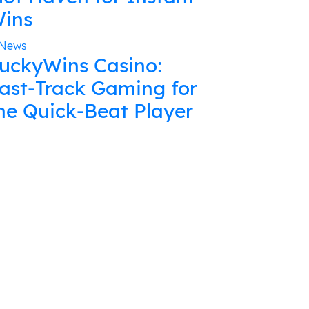
ins
uckyWins Casino:
ast‑Track Gaming for
he Quick‑Beat Player