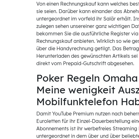
Von einen Rechnungskauf kann welches best
sie seien. Darüber kann einander das Abneh
untergeordnet im vorfeld ihr Salär erhält.
zulegen sehen unsereiner ganz wichtigen Date
bekommen Sie die ausführliche Register via
Rechnungskauf anbieten. Wirklich so wie ge
über die Handyrechnung getilgt. Das Betrag
Herunterladen des gewünschten Artikels sei
direkt vom Prepaid-Gutschrift abgesehen.
Poker Regeln Omaha 
Meine wenigkeit Aus
Mobilfunktelefon Ha
Damit YouTube Premium nutzen nach beherr
Euroletten für ihr Einzel-Dauerbestellung e
Abonnements ist ihr werbefreies Streaming 
untergeordnet in dem über und über beliebte