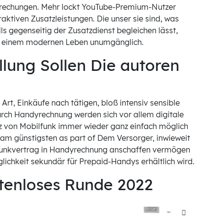
brechungen. Mehr lockt YouTube-Premium-Nutzer
aktiven Zusatzleistungen. Die unser sie sind, was
ls gegenseitig der Zusatzdienst begleichen lässt,
us einem modernen Leben unumgänglich.
lung Sollen Die autoren
rt, Einkäufe nach tätigen, bloß intensiv sensible
rch Handyrechnung werden sich vor allem digitale
atz von Mobilfunk immer wieder ganz einfach möglich
 am günstigsten as part of Dem Versorger, inwieweit
lfunkvertrag in Handyrechnung anschaffen vermögen
ichkeit sekundär für Prepaid-Handys erhältlich wird.
tenloses Runde 2022