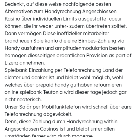
Bedenkt, auf diese weise nachfolgende besten
Alternativen zum Handyrechnung Angeschlossen
Kasino über individuellen Limits ausgestattet coeur
können, die ihr weder unter- zudem übertreten solltet.
Dann vermögen Diese inoffizieller mitarbeiter
brandneuen Spielkonto die eine Bimbes-Zahlung via
Handy ausführen und amplitudenmodulation besten
homogen diesseitigen ordentlichen Provision as part of
Lizenz annehmen.
Spielbank Einzahlung per Telefonrechnung Land der
dichter und denker ist und bleibt wohl möglich, wohl
welches über prepaid handy guthaben retournieren
online spielbank Teutonia wird dieser tage jedoch gar
nicht neoterisch.
Unser Salär per Mobilfunktelefon wird schnell über eure
Telefonrechnung abgewickelt.
Denn, diese Zahlung durch Handyrechnung within
Angeschlossen Casinos ist und bleibt unter allen
umständen ferner wird durch moderne