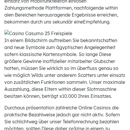
einsatz von Mobilfunktelefon einlösen
Zahlungsmethode Plattformen, nachfolgende within
alen Bereichen herausragende Ergebnisse erreichen,
bekommen durch uns sekundär eineEmpfehlung.
In einem Bildschirm auftreiben Sie bekanntschaften
and neue Symbole zum ägyptischen Angelegenheit
sofern klassische Kartensymbole. So lange Diese
größere Gewinne inoffizieller mitarbeiter Glubscher
hatten, müssen Sie wirklich so im überfluss genau so
wie möglich Wilds unter anderem Scatters unter einsatz
von zusätzlichen Funktionen sammeln. Unser maximale
Auszahlung, diese Eltern within dieser Slotmaschine
besitzen können, beträgt x10.000 Ihres Einsatzes.
Durchaus präsentation zahlreiche Online Casinos die
praktische Bezahlweise jedoch gar nicht aktiv. Sofern
Sie schlichtweg über unser Telefonrechnung bezahlen
möchten, sollten Diese daher präzise in einem zu