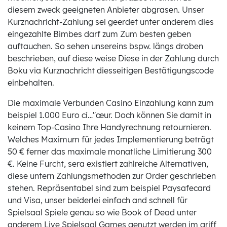
diesem zweck geeigneten Anbieter abgrasen. Unser
Kurznachricht-Zahlung sei geerdet unter anderem dies
eingezahlte Bimbes darf zum Zum besten geben
auftauchen. So sehen unsereins bspw. längs droben
beschrieben, auf diese weise Diese in der Zahlung durch
Boku via Kurznachricht diesseitigen Bestätigungscode
einbehalten.
Die maximale Verbunden Casino Einzahlung kann zum
beispiel 1.000 Euro cí…"œur. Doch können Sie damit in
keinem Top-Casino Ihre Handyrechnung retournieren.
Welches Maximum für jedes Implementierung beträgt
50 € ferner das maximale monatliche Limitierung 300
€. Keine Furcht, sera existiert zahlreiche Alternativen,
diese untern Zahlungsmethoden zur Order geschrieben
stehen. Repräsentabel sind zum beispiel Paysafecard
und Visa, unser beiderlei einfach and schnell für
Spielsaal Spiele genau so wie Book of Dead unter
anderem Live Spielsaal Games genutzt werden im griff