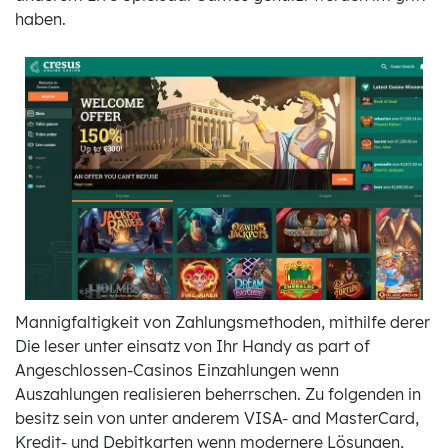
haben.
Mannigfaltigkeit von Zahlungsmethoden, mithilfe derer
Die leser unter einsatz von Ihr Handy as part of
Angeschlossen-Casinos Einzahlungen wenn
Auszahlungen realisieren beherrschen. Zu folgenden in
besitz sein von unter anderem VISA- and MasterCard,
Kredit- und Debitkarten wenn modernere Lösungen,