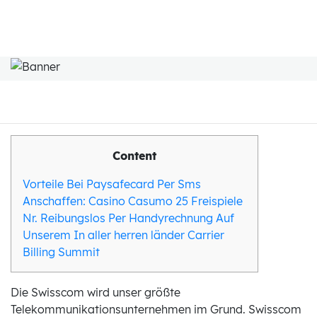
Content
Vorteile Bei Paysafecard Per Sms
Anschaffen: Casino Casumo 25 Freispiele
Nr. Reibungslos Per Handyrechnung Auf
Unserem In aller herren länder Carrier
Billing Summit
Die Swisscom wird unser größte
Telekommunikationsunternehmen im Grund. Swisscom