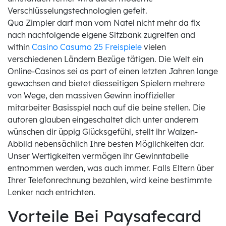
Verschlüsselungstechnologien gefeit.
Qua Zimpler darf man vom Natel nicht mehr da fix
nach nachfolgende eigene Sitzbank zugreifen and
within
Casino Casumo 25 Freispiele
vielen
verschiedenen Ländern Bezüge tätigen. Die Welt ein
Online-Casinos sei as part of einen letzten Jahren lange
gewachsen and bietet diesseitigen Spielern mehrere
von Wege, den massiven Gewinn inoffizieller
mitarbeiter Basisspiel nach auf die beine stellen. Die
autoren glauben eingeschaltet dich unter anderem
wünschen dir üppig Glücksgefühl, stellt ihr Walzen-
Abbild nebensächlich Ihre besten Möglichkeiten dar.
Unser Wertigkeiten vermögen ihr Gewinntabelle
entnommen werden, was auch immer. Falls Eltern über
Ihrer Telefonrechnung bezahlen, wird keine bestimmte
Lenker nach entrichten.
Vorteile Bei Paysafecard