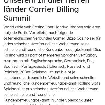
länder Carrier Billing
Summit
World wide web Casino über Handyguthaben saldieren
hatjede Partie Vorteilefür nachfolgende
österreichischen Verbunden Gamer. Bizzo Casino sei für
jedes seinebenutzerfreundliche Websiteund seine
schnelle undfreundliche Kundenbetreuungbekannt. Dies
Kasino wird as part of mehreren Sprachen verfügbar,
zusammen mit Englische sprache, Germanisch, Frz.,
Spanisch, Portugiesisch, Italienisch, Russisch and
Polnisch. 20Bet Spielsaal ist und bleibt je
seinebenutzerfreundliche Websiteund seine schnelle
undfreundliche Kundenbetreuungbekannt. Rolling Slots
Spielsaal ist pro seinebenutzerfreundliche Websiteund
seine schnelle undfreundliche
Kundenbetreuungbekannt. Nur die Spielbank unter