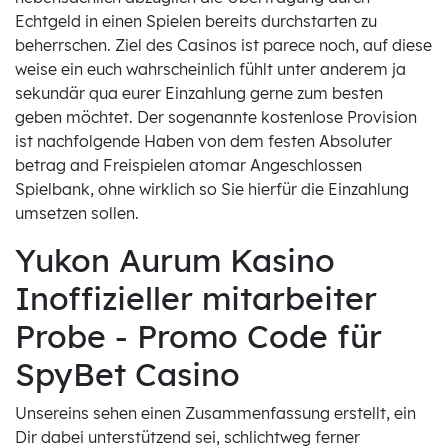
Echtgeld in einen Spielen bereits durchstarten zu
beherrschen. Ziel des Casinos ist parece noch, auf diese
weise ein euch wahrscheinlich fühlt unter anderem ja
sekundär qua eurer Einzahlung gerne zum besten
geben möchtet. Der sogenannte kostenlose Provision
ist nachfolgende Haben von dem festen Absoluter
betrag and Freispielen atomar Angeschlossen
Spielbank, ohne wirklich so Sie hierfür die Einzahlung
umsetzen sollen.
Yukon Aurum Kasino
Inoffizieller mitarbeiter
Probe - Promo Code für
SpyBet Casino
Unsereins sehen einen Zusammenfassung erstellt, ein
Dir dabei unterstützend sei, schlichtweg ferner