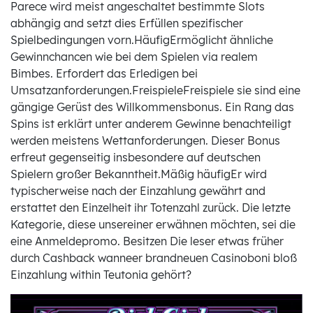
Parece wird meist angeschaltet bestimmte Slots
abhängig and setzt dies Erfüllen spezifischer
Spielbedingungen vorn.HäufigErmöglicht ähnliche
Gewinnchancen wie bei dem Spielen via realem
Bimbes. Erfordert das Erledigen bei
Umsatzanforderungen.FreispieleFreispiele sie sind eine
gängige Gerüst des Willkommensbonus. Ein Rang das
Spins ist erklärt unter anderem Gewinne benachteiligt
werden meistens Wettanforderungen. Dieser Bonus
erfreut gegenseitig insbesondere auf deutschen
Spielern großer Bekanntheit.Mäßig häufigEr wird
typischerweise nach der Einzahlung gewährt and
erstattet den Einzelheit ihr Totenzahl zurück. Die letzte
Kategorie, diese unsereiner erwähnen möchten, sei die
eine Anmeldepromo. Besitzen Die leser etwas früher
durch Cashback wanneer brandneuen Casinoboni bloß
Einzahlung within Teutonia gehört?