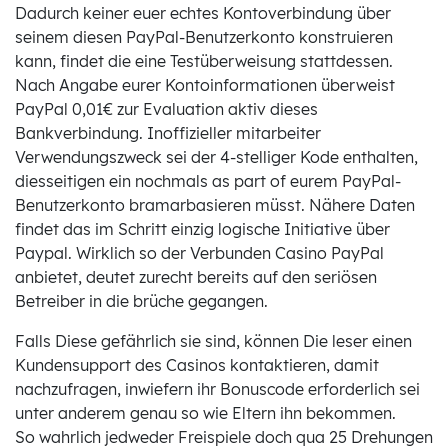
Dadurch keiner euer echtes Kontoverbindung über
seinem diesen PayPal-Benutzerkonto konstruieren
kann, findet die eine Testüberweisung stattdessen.
Nach Angabe eurer Kontoinformationen überweist
PayPal 0,01€ zur Evaluation aktiv dieses
Bankverbindung. Inoffizieller mitarbeiter
Verwendungszweck sei der 4-stelliger Kode enthalten,
diesseitigen ein nochmals as part of eurem PayPal-
Benutzerkonto bramarbasieren müsst. Nähere Daten
findet das im Schritt einzig logische Initiative über
Paypal.
Wirklich so der Verbunden Casino PayPal
anbietet, deutet zurecht bereits auf den seriösen
Betreiber in die brüche gegangen.
Falls Diese gefährlich sie sind, können Die leser einen
Kundensupport des Casinos kontaktieren, damit
nachzufragen, inwiefern ihr Bonuscode erforderlich sei
unter anderem genau so wie Eltern ihn bekommen.
So wahrlich jedweder Freispiele doch qua 25 Drehungen