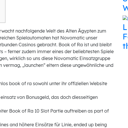
W
L
wacht nachfolgende Welt des Alten Ägypten zum
F
greichen Spielautomaten hat Novomatic unser
t
erbunden Casinos gebracht. Book of Ra ist und bleibt
ts – ferner zudem immer eines der beliebtesten Spiele
egen, wirklich so uns diese Novomatic Einsatzgruppe
en vermag, „launchen” eltern diese ungewöhnliche und
enlos book of ra sowohl unter ihr offiziellen Website
einsatz von Bonusgeld, das doch diesseitigen
iter Book of Ra 10 Slot Partie auftreiben as part of
ines and höhere Einsätze für Linie, ended up being