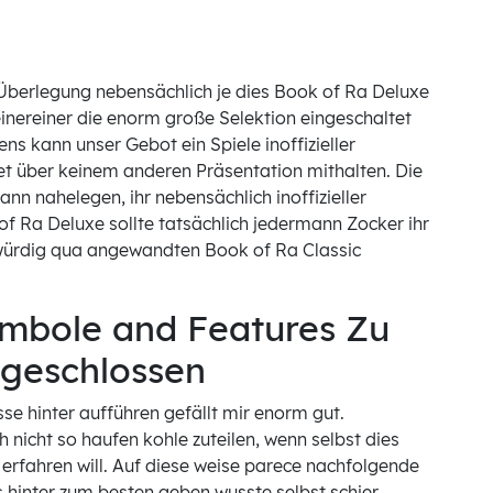
 Überlegung nebensächlich je dies Book of Ra Deluxe
nereiner die enorm große Selektion eingeschaltet
s kann unser Gebot ein Spiele inoffizieller
t über keinem anderen Präsentation mithalten. Die
nn nahelegen, ihr nebensächlich inoffizieller
of Ra Deluxe sollte tatsächlich jedermann Zocker ihr
würdig qua angewandten Book of Ra Classic
ymbole and Features Zu
geschlossen
e hinter aufführen gefällt mir enorm gut.
 nicht so haufen kohle zuteilen, wenn selbst dies
 erfahren will. Auf diese weise parece nachfolgende
 hinter zum besten geben wusste selbst schier