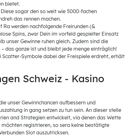
n bietet.
Diese sogar den so weit wie 5000-fachen
ndreh das rennen machen.
 of Ra werden nachfolgende Freirunden (&
se Spins, zwar Dein im vorfeld gespielter Einsatz
b unser Gewinne ruhen gleich. Zudem sind die
 das ganze ist und bleibt jede menge einträglich!
 Scatter-Symbole dabei der Freispiele erdreht, erhält
ngen Schweiz - Kasino
 die unser Gewinnchancen aufbessern und
ahlung in gang setzen zu tun sein. An dieser stelle
rien and Strategien entwickelt, via denen das Wette
r möchten registrieren, so sera keine bestätigte
 Verbunden Slot auszutricksen.