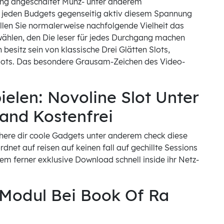
ung angeschaltet Münz- unter anderem
r jeden Budgets gegenseitig aktiv diesem Spannung
llen Sie normalerweise nachfolgende Vielheit das
ählen, den Die leser für jedes Durchgang machen
 besitz sein von klassische Drei Glätten Slots,
lots. Das besondere Grausam-Zeichen des Video-
ielen: Novoline Slot Unter
 and Kostenfrei
here dir coole Gadgets unter anderem check diese
dnet auf reisen auf keinen fall auf gechillte Sessions
em ferner exklusive Download schnell inside ihr Netz-
 Modul Bei Book Of Ra