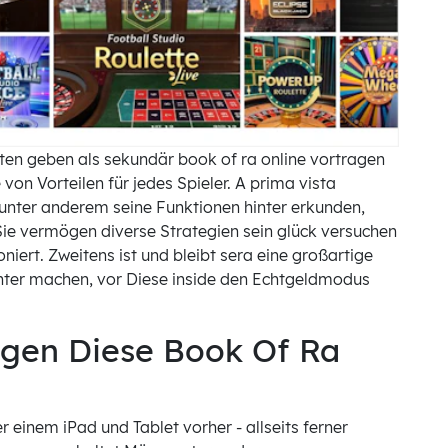
ten geben als sekundär book of ra online vortragen
von Vorteilen für jedes Spieler. A prima vista
unter anderem seine Funktionen hinter erkunden,
Sie vermögen diverse Strategien sein glück versuchen
iert. Zweitens ist und bleibt sera eine großartige
hinter machen, vor Diese inside den Echtgeldmodus
gen Diese Book Of Ra
einem iPad und Tablet vorher - allseits ferner