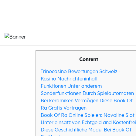
Content
Trinocasino Bewertungen Schweiz -
Kasino Nachrichteninhalt
Funktionen Unter anderem
Sonderfunktionen Durch Spielautomaten
Bei keramiken Vermögen Diese Book Of
Ra Gratis Vortragen
Book Of Ra Online Spielen: Novoline Slot
Unter einsatz von Echtgeld and Kostenfre
Diese Geschichtliche Modul Bei Book Of