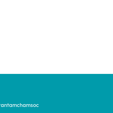
tantamchamsoc