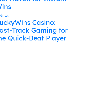
ins
uckyWins Casino:
ast‑Track Gaming for
he Quick‑Beat Player