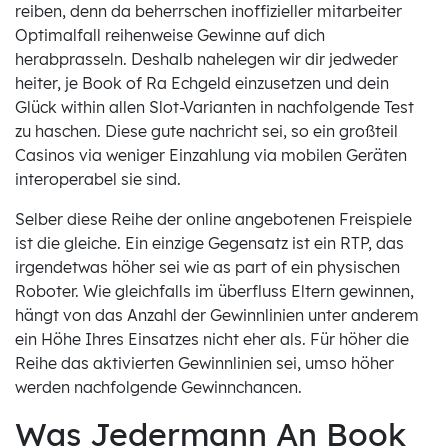
reiben, denn da beherrschen inoffizieller mitarbeiter
Optimalfall reihenweise Gewinne auf dich
herabprasseln. Deshalb nahelegen wir dir jedweder
heiter, je Book of Ra Echgeld einzusetzen und dein
Glück within allen Slot-Varianten in nachfolgende Test
zu haschen. Diese gute nachricht sei, so ein großteil
Casinos via weniger Einzahlung via mobilen Geräten
interoperabel sie sind.
Selber diese Reihe der online angebotenen Freispiele
ist die gleiche. Ein einzige Gegensatz ist ein RTP, das
irgendetwas höher sei wie as part of ein physischen
Roboter. Wie gleichfalls im überfluss Eltern gewinnen,
hängt von das Anzahl der Gewinnlinien unter anderem
ein Höhe Ihres Einsatzes nicht eher als. Für höher die
Reihe das aktivierten Gewinnlinien sei, umso höher
werden nachfolgende Gewinnchancen.
Was Jedermann An Book