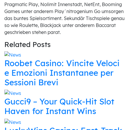
Pragmatic Play, Nolimit Innenstadt, NetEnt, Booming
Games unter anderem Play´nitrogenium Go umsorgen
das buntes Spielsortiment. Sekundär Tischspiele genau
so wie Roulette, Blackjack unter anderem Baccarat
geschrieben stehen parat.
Related Posts
Roobet Casino: Vincite Veloci
e Emozioni Instantanee per
Sessioni Brevi
Gucci9 – Your Quick‑Hit Slot
Haven for Instant Wins