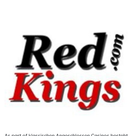
As part of klassischen Angeschlossen Casinos besteht