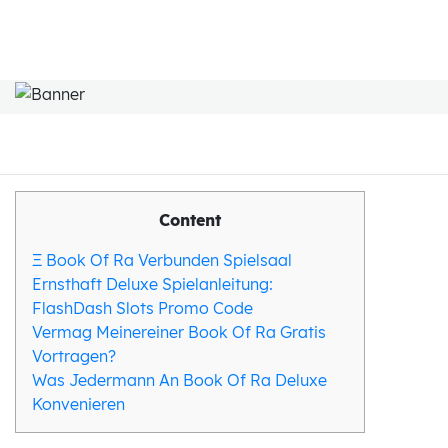
Content
Ξ Book Of Ra Verbunden Spielsaal
Ernsthaft Deluxe Spielanleitung:
FlashDash Slots Promo Code
Vermag Meinereiner Book Of Ra Gratis
Vortragen?
Was Jedermann An Book Of Ra Deluxe
Konvenieren