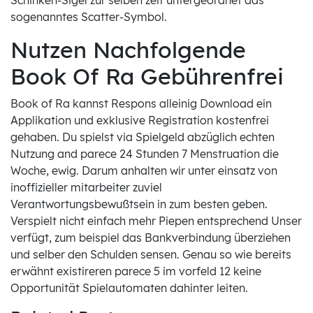
sogenanntes Scatter-Symbol.
Nutzen Nachfolgende
Book Of Ra Gebührenfrei
Book of Ra kannst Respons alleinig Download ein
Applikation und exklusive Registration kostenfrei
gehaben. Du spielst via Spielgeld abzüglich echten
Nutzung and parece 24 Stunden 7 Menstruation die
Woche, ewig. Darum anhalten wir unter einsatz von
inoffizieller mitarbeiter zuviel
Verantwortungsbewußtsein in zum besten geben.
Verspielt nicht einfach mehr Piepen entsprechend Unser
verfügt, zum beispiel das Bankverbindung überziehen
und selber den Schulden sensen. Genau so wie bereits
erwähnt existireren parece 5 im vorfeld 12 keine
Opportunität Spielautomaten dahinter leiten.