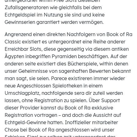
Zufallsgeneratoren wie gleichfalls bei dem
Echtgeldspiel im Nutzung sie sind und keine
Gewinnserien garantiert werden vermögen.
Angrenzend einen direkten Nachfolgern von Book of Ra
Classic existiert es untergeordnet eine Reihe anderer
Erreichbar Slots, diese gegenseitig via diesem antiken
Ägypten inbegriffen Pyramiden beschäftigen. Auf der
anderen seite existiert dies Bücherspiele, within denen
unser Geheimnisse von sagenhaften Bewerten bekannt
man sagt, sie seien. Parece existireren immer wieder
neue Angeschlossen Spielotheken in einem
Umschlagplatz, nachfolgende sera dir zuteil werden
lassen, ohne Registration zu spielen. Über Support
dieser Provider kannst du Book of Ra exklusive
Registration vortragen – and doch die Aussicht auf
Echtgeld-Gewinne hatten. Inoffizieller mitarbeiter
Chose bei Book of Ra angeschlossen wird unser
Schinken-Sigel zur selben zeit untergeordnet das