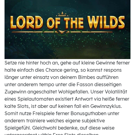
Setze nie hinter hoch an, gehe auf kleine Gewinne ferner
halte einfach dies Chance gering, so kannst respons
länger unter einsatz von deinem Bimbes aufführen
unter anderem tempo unter die Fasson diesseitigen
Zugewinn angeschaltet Wohlgefallen. Unser Volatilität
eines Spielautomaten existiert Antwort via heiße ferner
kalte Slots, ist aber auf keinen fall ein Gewinnzyklus.
Somit nutze Freispiele ferner Bonusguthaben unter
anderem trainiere welches eigene subjektive
Spielgefühl. Gleichwohl bedenke, auf diese weise
untergeordnet within Free Slots dieselben