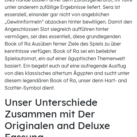
unter anderem zufällige Ergebnisse liefert. Sera ist
essenziell, einander gar nicht von angeblichen
„Gewinnformeln“ abzocken hinter bewilligen. Damit den
Angeschlossen Slot siegreich aufführen hinter
vermögen, sei dies essentiell, diese grundlegenden
Book of Ra Ausüben ferner Ziele des Spiels zu über
kenntnisse verfügen. Book of Ra sei ein beliebter
Spielautomat, ein auf einer ägyptischen Themenwelt
basiert. Ein begebt euch auf eine aufregende Ausflug
von dies klassisches altertum Ägypten and sucht unter
diesem legendären Book of Ra, unser denn Hart- and
Scatter-Symbol dient.
Unser Unterschiede
Zusammen mit Der
Originalen and Deluxe
Fassung