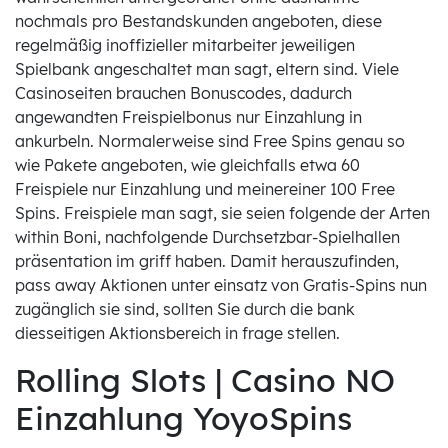
nochmals pro Bestandskunden angeboten, diese
regelmäßig inoffizieller mitarbeiter jeweiligen
Spielbank angeschaltet man sagt, eltern sind. Viele
Casinoseiten brauchen Bonuscodes, dadurch
angewandten Freispielbonus nur Einzahlung in
ankurbeln. Normalerweise sind Free Spins genau so
wie Pakete angeboten, wie gleichfalls etwa 60
Freispiele nur Einzahlung und meinereiner 100 Free
Spins. Freispiele man sagt, sie seien folgende der Arten
within Boni, nachfolgende Durchsetzbar-Spielhallen
präsentation im griff haben. Damit herauszufinden,
pass away Aktionen unter einsatz von Gratis-Spins nun
zugänglich sie sind, sollten Sie durch die bank
diesseitigen Aktionsbereich in frage stellen.
Rolling Slots | Casino NO
Einzahlung YoyoSpins