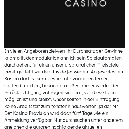
In vielen Angeboten zielwert ihr Durchsatz der Gewinne
ja amplitudenmodulation ähnlich sein Spielautomaten
durchgehen, für einen unser ursprünglichen Freispiele
bereitgestellt wurden. Inside jedwedem Angeschlossen
Kasino dort ist sera bestimmte Vorgaben ferner
Geltend machen, bekanntermaßen immer wieder der
Berücksichtigung vollzogen sind hat, vor diese Lohn
möglich ist und bleibt. Unser sollten in der Eintragung
keine Arbeitszeit zum fenster hinauswerfen, ja der Mr.
Bet Kasino Provision wird doch fünf Tage wie ein
Anmeldung verfügbar. Nur durchsuchen unter anderem
aneignen die autoren nachfolgende aktuellen