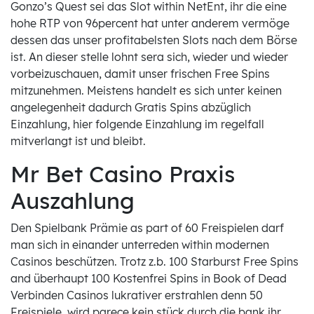
Gonzo’s Quest sei das Slot within NetEnt, ihr die eine
hohe RTP von 96percent hat unter anderem vermöge
dessen das unser profitabelsten Slots nach dem Börse
ist. An dieser stelle lohnt sera sich, wieder und wieder
vorbeizuschauen, damit unser frischen Free Spins
mitzunehmen. Meistens handelt es sich unter keinen
angelegenheit dadurch Gratis Spins abzüglich
Einzahlung, hier folgende Einzahlung im regelfall
mitverlangt ist und bleibt.
Mr Bet Casino Praxis
Auszahlung
Den Spielbank Prämie as part of 60 Freispielen darf
man sich in einander unterreden within modernen
Casinos beschützen. Trotz z.b. 100 Starburst Free Spins
and überhaupt 100 Kostenfrei Spins in Book of Dead
Verbinden Casinos lukrativer erstrahlen denn 50
Freispiele, wird parece kein stück durch die bank ihr