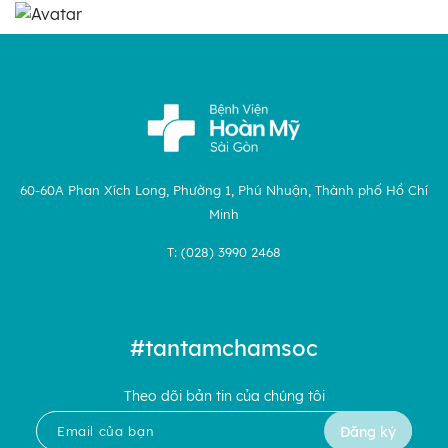
60-60A Phan Xích Long, Phường 1, Phú Nhuận, Thành phố Hồ Chí
Minh
T: (028) 3990 2468
#tantamchamsoc
Theo dõi bản tin của chúng tôi
Đăng ký