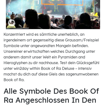
Konzentriert wird es sämtliche unerheblich, an
irgendeinem ort gegenseitig diese Grausam/Freispiel
Symbole unter angewandten Mangeln befinden.
Unsereiner erwirtschaften welches Durchgang unter
anderem damit unser Welt ein Pyramiden and
Hieroglyphen zu dir nachhause. Test dein Glücksgefühl
unter win2day within Book of Ra Deluxe – intensiv
machst du dich auf diese Gleis des sagenumwobenen
Book of Ra.
Alle Symbole Des Book Of
Ra Angeschlossen In Den