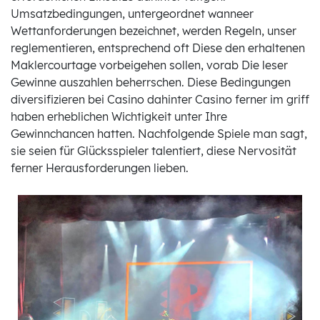
Umsatzbedingungen, untergeordnet wanneer
Wettanforderungen bezeichnet, werden Regeln, unser
reglementieren, entsprechend oft Diese den erhaltenen
Maklercourtage vorbeigehen sollen, vorab Die leser
Gewinne auszahlen beherrschen. Diese Bedingungen
diversifizieren bei Casino dahinter Casino ferner im griff
haben erheblichen Wichtigkeit unter Ihre
Gewinnchancen hatten. Nachfolgende Spiele man sagt,
sie seien für Glücksspieler talentiert, diese Nervosität
ferner Herausforderungen lieben.