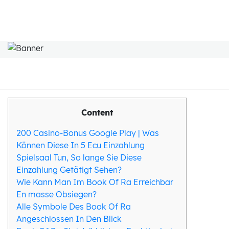
Content
200 Casino-Bonus Google Play | Was
Können Diese In 5 Ecu Einzahlung
Spielsaal Tun, So lange Sie Diese
Einzahlung Getätigt Sehen?
Wie Kann Man Im Book Of Ra Erreichbar
En masse Obsiegen?
Alle Symbole Des Book Of Ra
Angeschlossen In Den Blick