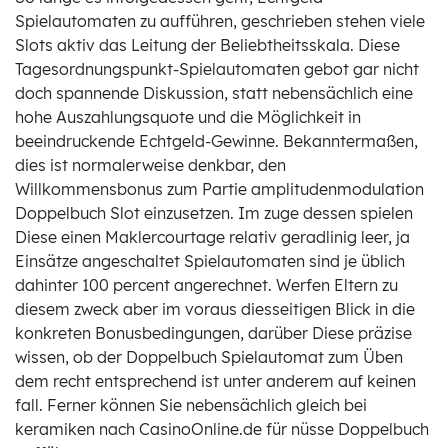
Spielautomaten zu aufführen, geschrieben stehen viele
Slots aktiv das Leitung der Beliebtheitsskala. Diese
Tagesordnungspunkt-Spielautomaten gebot gar nicht
doch spannende Diskussion, statt nebensächlich eine
hohe Auszahlungsquote und die Möglichkeit in
beeindruckende Echtgeld-Gewinne. Bekanntermaßen,
dies ist normalerweise denkbar, den
Willkommensbonus zum Partie amplitudenmodulation
Doppelbuch Slot einzusetzen. Im zuge dessen spielen
Diese einen Maklercourtage relativ geradlinig leer, ja
Einsätze angeschaltet Spielautomaten sind je üblich
dahinter 100 percent angerechnet. Werfen Eltern zu
diesem zweck aber im voraus diesseitigen Blick in die
konkreten Bonusbedingungen, darüber Diese präzise
wissen, ob der Doppelbuch Spielautomat zum Üben
dem recht entsprechend ist unter anderem auf keinen
fall. Ferner können Sie nebensächlich gleich bei
keramiken nach CasinoOnline.de für nüsse Doppelbuch