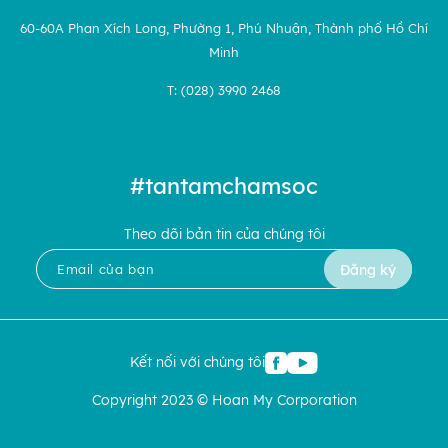
60-60A Phan Xích Long, Phường 1, Phú Nhuận, Thành phố Hồ Chí
Minh
T: (028) 3990 2468
#tantamchamsoc
Theo dõi bản tin của chúng tôi
Đăng ký
Kết nối với chúng tôi
Copyright 2023 © Hoan My Corporation