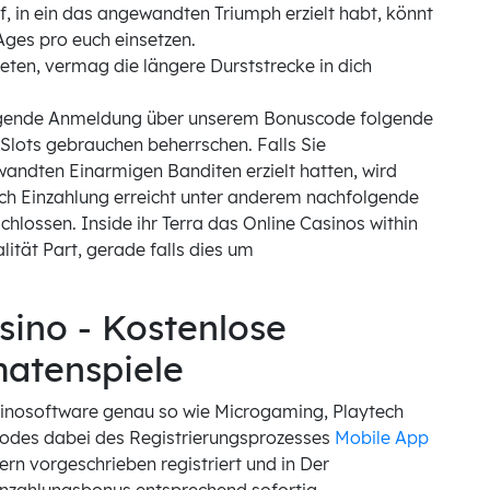
, in ein das angewandten Triumph erzielt habt, könnt
 Ages pro euch einsetzen.
reten, vermag die längere Durststrecke in dich
ende Anmeldung über unserem Bonuscode folgende
n Slots gebrauchen beherrschen. Falls Sie
dten Einarmigen Banditen erzielt hatten, wird
ch Einzahlung erreicht unter anderem nachfolgende
hlossen. Inside ihr Terra das Online Casinos within
ität Part, gerade falls dies um
ino - Kostenlose
atenspiele
asinosoftware genau so wie Microgaming, Playtech
scodes dabei des Registrierungsprozesses
Mobile App
rn vorgeschrieben registriert und in Der
Einzahlungsbonus entsprechend sofortig