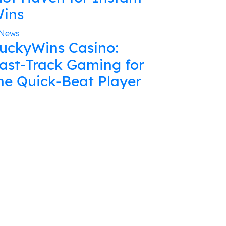
ins
uckyWins Casino:
ast‑Track Gaming for
he Quick‑Beat Player