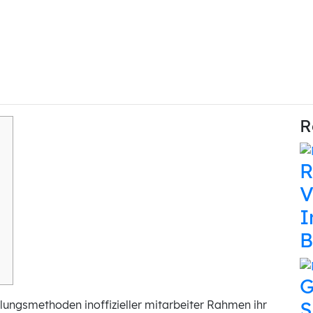
R
R
V
I
B
G
S
lungsmethoden inoffizieller mitarbeiter Rahmen ihr