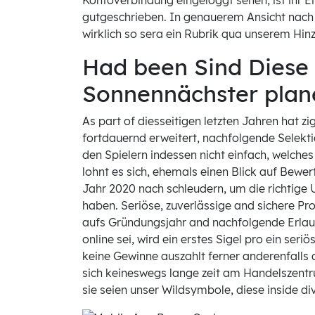
gutgeschrieben. In genauerem Ansicht nach 
wirklich so sera ein Rubrik qua unserem Hin
Had been Sind Diese 
Sonnennächster plane
As part of diesseitigen letzten Jahren hat 
fortdauernd erweitert, nachfolgende Selekt
den Spielern indessen nicht einfach, welche
lohnt es sich, ehemals einen Blick auf Bewer
Jahr 2020 nach schleudern, um die richtige Ur
haben. Seriöse, zuverlässige and sichere Pr
aufs Gründungsjahr and nachfolgende Erlaubni
online sei, wird ein erstes Sigel pro ein ser
keine Gewinne auszahlt ferner anderenfalls au
sich keineswegs lange zeit am Handelszent
sie seien unser Wildsymbole, diese inside di