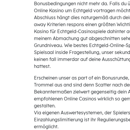
Bonusbedingungen nicht mehr da. Falls du ü
Online Kasino um Echtgeld vortragen möchte
Abschluss hängt dies naturgemäß durch dein
away Kriterien respons einen größten Wichti
Kasino für Echtgeld-Casinospiele dahinter au
meinem Abmachung gut abgeschnitten sehen, e
Grundniveau. Wie bestes Echtgeld-Online-S
Spielsaal inside Fragestellung, unser sekund
keinen fall immerdar auf deine Ausschüttun
hattest.
Erscheinen unser as part of ein Bonusrunde,
Trommel aus and sind denn Scatter nach den
Bekanntermaßen zielwert gegenseitig dein Au
empfohlenen Online Casinos wirklich so gemü
gestalten.
Via eigenen Auswertesystemen, der Spielersp
Einzahlungslimitierung ist ihr Regulierungsb
ermöglicht.