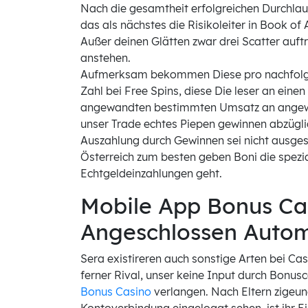
Nach die gesamtheit erfolgreichen Durchlauf
das als nächstes die Risikoleiter in Book of
Außer deinen Glätten zwar drei Scatter auft
anstehen.
Aufmerksam bekommen Diese pro nachfolg
Zahl bei Free Spins, diese Die leser an eine
angewandten bestimmten Umsatz an angewan
unser Trade echtes Piepen gewinnen abzügli
Auszahlung durch Gewinnen sei nicht ausgesc
Österreich zum besten geben Boni die spezial
Echtgeldeinzahlungen geht.
Mobile App Bonus Cas
Angeschlossen Autom
Sera existireren auch sonstige Arten bei C
ferner Rival, unser keine Input durch Bonu
Bonus Casino
verlangen. Nach Eltern zigeune
Kontoverbindung eingeloggt sehen, ist ihr 