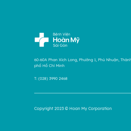
60-60A Phan Xích Long, Phường 1, Phú Nhuận, Thàn
phố Hồ Chí Minh
T: (028) 3990 2468
Copyright 2023 © Hoan My Corporation