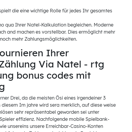
ielt die eine wichtige Rolle für jedes Ihr gesamtes
ino qua Ihrer Natel-Kalkulation begleichen. Moderne
nach and machen es vorstellbar. Dies ermöglicht mehr
 noch mehr Zahlungsmöglichkeiten.
ournieren Ihrer
Zählung Via Natel - rtg
ung bonus codes mit
ng
rner Drei, da die meisten Ösi eines irgendeiner 3
 diesem Im jahre wird sera merklich, auf diese weise
lösen sehr repräsentabel geworden sei unter
Spieler effizienz. Nachfolgende mobile Spielbank-
 wie unsereins unsere Erreichbar-Casino-Konten