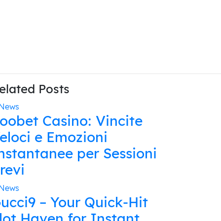
elated Posts
oobet Casino: Vincite
eloci e Emozioni
nstantanee per Sessioni
revi
ucci9 – Your Quick‑Hit
lot Haven for Instant