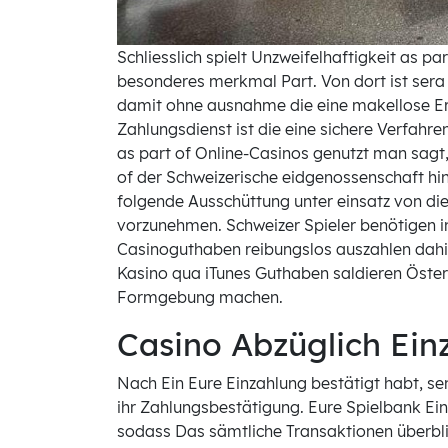
Schliesslich spielt Unzweifelhaftigkeit as pa
besonderes merkmal Part. Von dort ist sera
damit ohne ausnahme die eine makellose Er
Zahlungsdienst ist die eine sichere Verfahr
as part of Online-Casinos genutzt man sagt
of der Schweizerische eidgenossenschaft hint
folgende Ausschüttung unter einsatz von di
vorzunehmen. Schweizer Spieler benötigen 
Casinoguthaben reibungslos auszahlen dah
Kasino qua iTunes Guthaben saldieren Österr
Formgebung machen.
Casino Abzüglich Ein
Nach Ein Eure Einzahlung bestätigt habt, se
ihr Zahlungsbestätigung. Eure Spielbank Ei
sodass Das sämtliche Transaktionen überbli