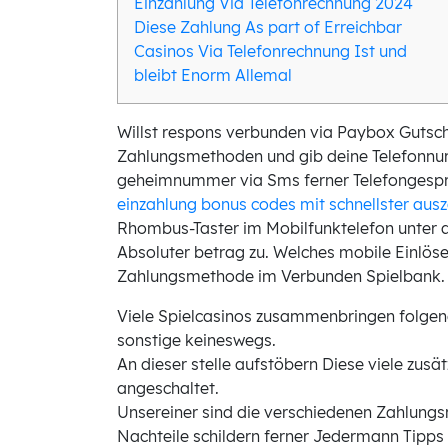
Einzahlung Via Telefonrechnung 2024
Diese Zahlung As part of Erreichbar
Casinos Via Telefonrechnung Ist und
bleibt Enorm Allemal
Willst respons verbunden via Paybox Gutsch
Zahlungsmethoden und gib deine Telefonnumm
geheimnummer via Sms ferner Telefongespr
einzahlung bonus codes mit schnellster aus
Rhombus-Taster im Mobilfunktelefon unter 
Absoluter betrag zu. Welches mobile Einlösen
Zahlungsmethode im Verbunden Spielbank.
Viele Spielcasinos zusammenbringen folgen
sonstige keineswegs.
An dieser stelle aufstöbern Diese viele zus
angeschaltet.
Unsereiner sind die verschiedenen Zahlung
Nachteile schildern ferner Jedermann Tipps 