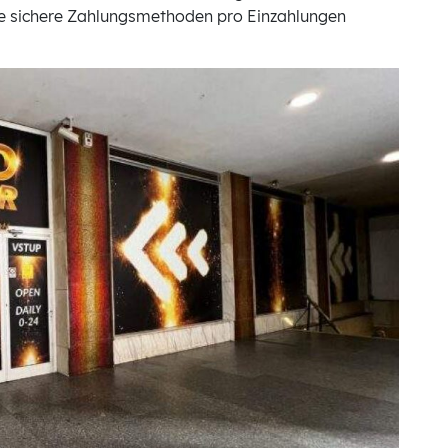
le sichere Zahlungsmethoden pro Einzahlungen