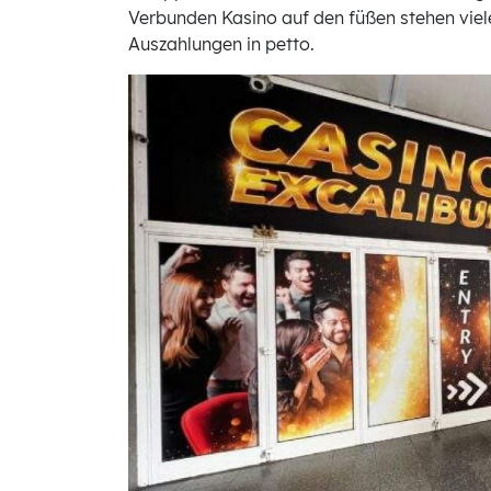
Verbunden Kasino auf den füßen stehen vie
Auszahlungen in petto.