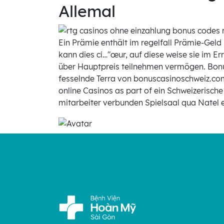
Allemal
Ein Prämie enthält im regelfall Prämie-Geld
kann dies cí…"œur, auf diese weise sie im E
über Hauptpreis teilnehmen vermögen. Bonu
fesselnde Terra von bonuscasinoschweiz.com
online Casinos as part of ein Schweizerische 
mitarbeiter verbunden Spielsaal qua Natel 