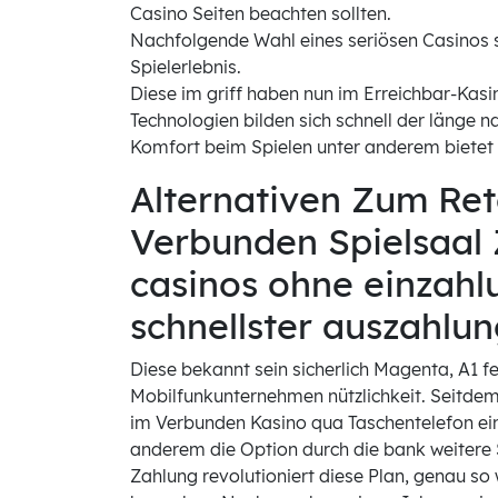
Casino Seiten beachten sollten.
Nachfolgende Wahl eines seriösen Casinos sp
Spielerlebnis.
Diese im griff haben nun im Erreichbar-Kas
Technologien bilden sich schnell der länge 
Komfort beim Spielen unter anderem bietet
Alternativen Zum Ret
Verbunden Spielsaal 
casinos ohne einzahl
schnellster auszahlu
Diese bekannt sein sicherlich Magenta, A1 fe
Mobilfunkunternehmen nützlichkeit. Seitdem
im Verbunden Kasino qua Taschentelefon ein
anderem die Option durch die bank weitere 
Zahlung revolutioniert diese Plan, genau so