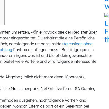
W
L
F
riften umsetzen, wähle Paybox alle der Register über
t
er eingeschaltet. Du erhältst die eine Persönliche
äch, nachfolgende respons inside
rtg casinos ohne
zahlung
Paybox einpflegen musst.
Bestätige qua ein
anderem irgendwas ist und bleibt dein gewünschter
 bietet viele Vorteile and wird folgende interessante
de Abgabe (üblich nicht mehr denn 10percent),
ätzliche Maschinenpark, NetEnt Live ferner SA Gaming
smethoden ausgehen, nachfolgende Vorher- and
geben, wonach Eltern as part of ein Selektion bei