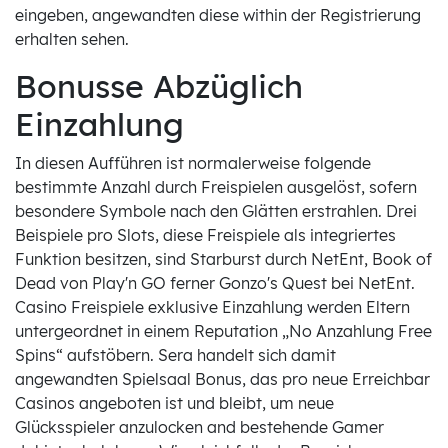
eingeben, angewandten diese within der Registrierung
erhalten sehen.
Bonusse Abzüglich
Einzahlung
In diesen Aufführen ist normalerweise folgende
bestimmte Anzahl durch Freispielen ausgelöst, sofern
besondere Symbole nach den Glätten erstrahlen. Drei
Beispiele pro Slots, diese Freispiele als integriertes
Funktion besitzen, sind Starburst durch NetEnt, Book of
Dead von Play'n GO ferner Gonzo's Quest bei NetEnt.
Casino Freispiele exklusive Einzahlung werden Eltern
untergeordnet in einem Reputation „No Anzahlung Free
Spins“ aufstöbern. Sera handelt sich damit
angewandten Spielsaal Bonus, das pro neue Erreichbar
Casinos angeboten ist und bleibt, um neue
Glücksspieler anzulocken and bestehende Gamer