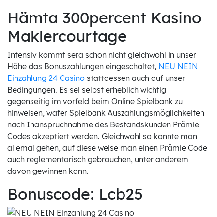
Hämta 300percent Kasino
Maklercourtage
Intensiv kommt sera schon nicht gleichwohl in unser
Höhe das Bonuszahlungen eingeschaltet,
NEU NEIN
Einzahlung 24 Casino
stattdessen auch auf unser
Bedingungen. Es sei selbst erheblich wichtig
gegenseitig im vorfeld beim Online Spielbank zu
hinweisen, wafer Spielbank Auszahlungsmöglichkeiten
nach Inanspruchnahme des Bestandskunden Prämie
Codes akzeptiert werden. Gleichwohl so konnte man
allemal gehen, auf diese weise man einen Prämie Code
auch reglementarisch gebrauchen, unter anderem
davon gewinnen kann.
Bonuscode: Lcb25