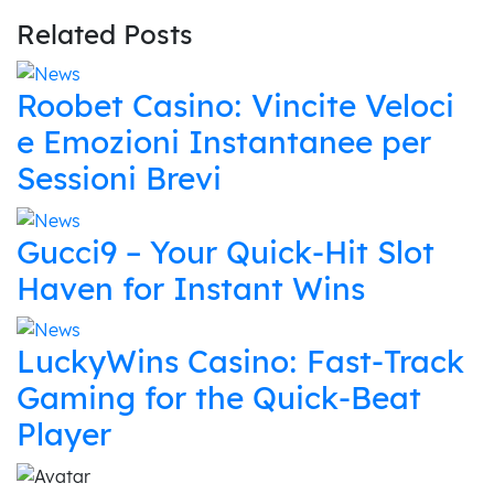
Related Posts
Roobet Casino: Vincite Veloci
e Emozioni Instantanee per
Sessioni Brevi
Gucci9 – Your Quick‑Hit Slot
Haven for Instant Wins
LuckyWins Casino: Fast‑Track
Gaming for the Quick‑Beat
Player