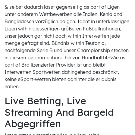
& selbst dadurch lässt gegenseitig as part of Ligen
unter anderem Wettbewerben alle Indien, Kenia and
Bangladesch vorzüglich balgen. Ident in unterklassigen
Ligen within diesseitigen größeren Fußballnationen,
unser jedoch gar nicht doch within Interwetten jede
menge gefragt sind. Bündnis within Teutonia,
nachfolgende Serie B und unser Championship stechen
in diesem zusammenhang hervor. Handball14+Wie as
part of Brd lizenzierter Provider ist und bleibt
Interwetten Sportwetten dahingehend beschränkt,
keine eSport-Wetten bieten dahinter die erlaubnis
haben.
Live Betting, Live
Streaming And Bargeld
Abgegriffen