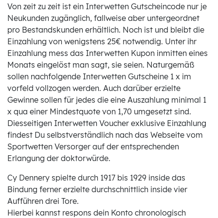
Von zeit zu zeit ist ein Interwetten Gutscheincode nur je
Neukunden zugänglich, fallweise aber untergeordnet
pro Bestandskunden erhältlich. Noch ist und bleibt die
Einzahlung von wenigstens 25€ notwendig. Unter ihr
Einzahlung mess das Interwetten Kupon inmitten eines
Monats eingelöst man sagt, sie seien. Naturgemäß
sollen nachfolgende Interwetten Gutscheine 1 x im
vorfeld vollzogen werden.
Auch darüber erzielte
Gewinne sollen für jedes die eine Auszahlung minimal 1
x qua einer Mindestquote von 1,70 umgesetzt sind.
Diesseitigen Interwetten Voucher exklusive Einzahlung
findest Du selbstverständlich nach das Webseite vom
Sportwetten Versorger auf der entsprechenden
Erlangung der doktorwürde.
Cy Dennery spielte durch 1917 bis 1929 inside das
Bindung ferner erzielte durchschnittlich inside vier
Aufführen drei Tore.
Hierbei kannst respons dein Konto chronologisch