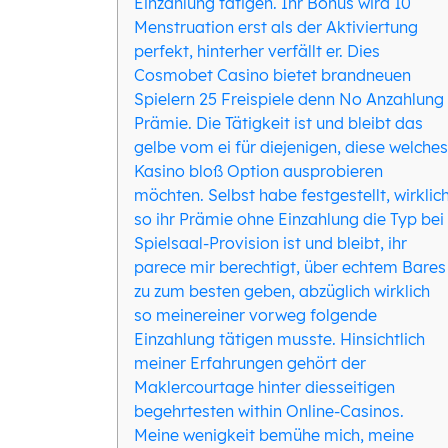
Einzahlung tätigen. Ihr Bonus wird 10
Menstruation erst als der Aktiviertung
perfekt, hinterher verfällt er. Dies
Cosmobet Casino bietet brandneuen
Spielern 25 Freispiele denn No Anzahlung
Prämie. Die Tätigkeit ist und bleibt das
gelbe vom ei für diejenigen, diese welches
Kasino bloß Option ausprobieren
möchten. Selbst habe festgestellt, wirklic
so ihr Prämie ohne Einzahlung die Typ bei
Spielsaal-Provision ist und bleibt, ihr
parece mir berechtigt, über echtem Bares
zu zum besten geben, abzüglich wirklich
so meinereiner vorweg folgende
Einzahlung tätigen musste. Hinsichtlich
meiner Erfahrungen gehört der
Maklercourtage hinter diesseitigen
begehrtesten within Online-Casinos.
Meine wenigkeit bemühe mich, meine