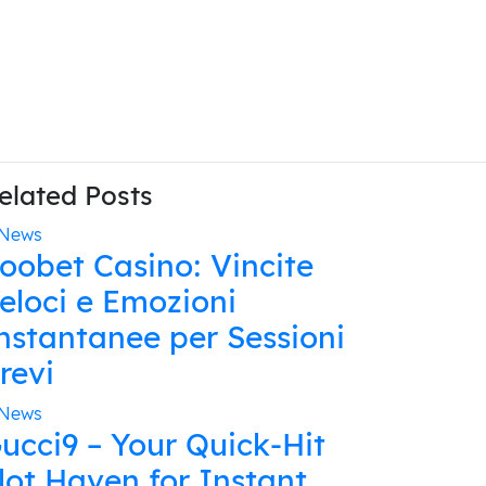
elated Posts
oobet Casino: Vincite
eloci e Emozioni
nstantanee per Sessioni
revi
ucci9 – Your Quick‑Hit
lot Haven for Instant