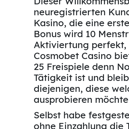
Dieser Willkommensbo
neuregistrierten Kun
Kasino, die eine erst
Bonus wird 10 Menstru
Aktiviertung perfekt, 
Cosmobet Casino bie
25 Freispiele denn N
Tätigkeit ist und blei
diejenigen, diese we
ausprobieren möchte
Selbst habe festgestel
ohne Einzahlung die T