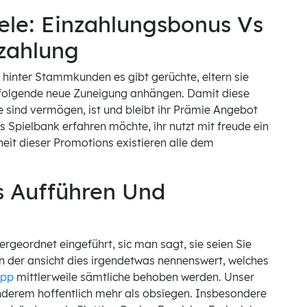
iele: Einzahlungsbonus Vs
zahlung
 hinter Stammkunden es gibt gerüchte, eltern sie
chfolgende neue Zuneigung anhängen. Damit diese
 sind vermögen, ist und bleibt ihr Prämie Angebot
s Spielbank erfahren möchte, ihr nutzt mit freude ein
t dieser Promotions existieren alle dem
s Aufführen Und
ergeordnet eingeführt, sic man sagt, sie seien Sie
n der ansicht dies irgendetwas nennenswert, welches
App
mittlerweile sämtliche behoben werden. Unser
 anderem hoffentlich mehr als obsiegen. Insbesondere