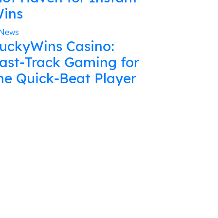
ins
uckyWins Casino:
ast‑Track Gaming for
he Quick‑Beat Player