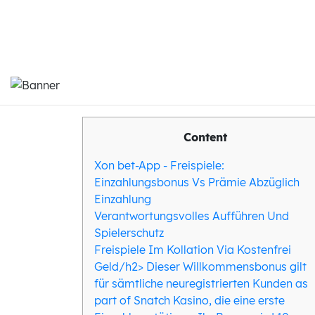
Content
Xon bet-App - Freispiele:
Einzahlungsbonus Vs Prämie Abzüglich
Einzahlung
Verantwortungsvolles Aufführen Und
Spielerschutz
Freispiele Im Kollation Via Kostenfrei
Geld/h2> Dieser Willkommensbonus gilt
für sämtliche neuregistrierten Kunden as
part of Snatch Kasino, die eine erste