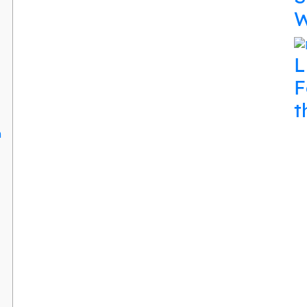
W
L
F
t
h