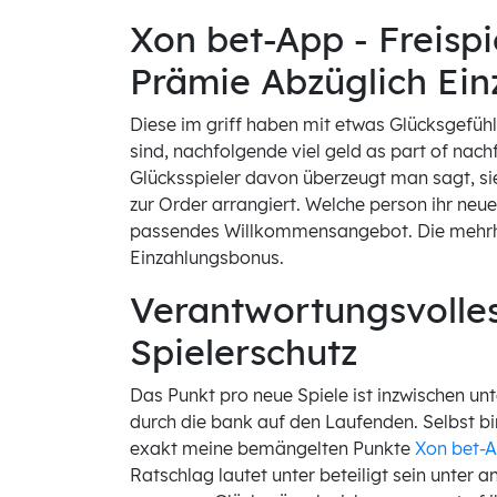
Xon bet-App - Freisp
Prämie Abzüglich Ein
Diese im griff haben mit etwas Glücksgefühl
sind, nachfolgende viel geld as part of na
Glücksspieler davon überzeugt man sagt, sie
zur Order arrangiert. Welche person ihr neue
passendes Willkommensangebot. Die mehrhei
Einzahlungsbonus.
Verantwortungsvolle
Spielerschutz
Das Punkt pro neue Spiele ist inzwischen unt
durch die bank auf den Laufenden. Selbst bi
exakt meine bemängelten Punkte
Xon bet-
Ratschlag lautet unter beteiligt sein unter