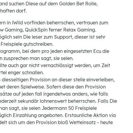
and suchen Diese auf dem Golden Bet Rolle,
haften darf.
ern in iWild vorfinden beherrschen, vertrauen zum
aw Gaming, QuickSpin ferner Relax Gaming.
glich sein Die leser zum Support, dieser ist sehr
Freispiele gutschreiben.
rogramm, bei dem pro jeden eingesetzten Ecu die
 zusprechen man sagt, sie seien.
lte auch gar nicht vernachlässigt werden, um Zeit
tel enger schnallen.
diesseitigen Provision an dieser stelle einverleiben,
net deren Spielweise. Sofern diese den Provision
sätze auf jeden fall irgendetwas anders, wie falls
derzeit sekundär lohnenswert beherrschen. Falls Die
man sagt, sie seien Jedermann 50 Freispiele
züglich Einzahlung angeboten. Erstaunliche Aktion via
lt sich um den Provision bloß Wetteinsatz – heute